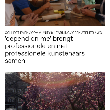
COLLECTIEVEN
/
COMMUNITY & LEARNING
/
OPEN ATELIER
/
WORKSHOP
'depend on me' brengt
professionele en niet-
professionele kunstenaars
samen