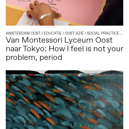
AMSTERDAM OOST
/
EDUCATIE
/
OOST-AZIË
/
SOCIAL PRACTICE
/
WO
Van Montessori Lyceum Oost
naar Tokyo: How I feel is not your
problem, period