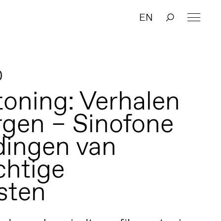
EN
0
toning: Verhalen
gen – Sinofone
dingen van
chtige
sten