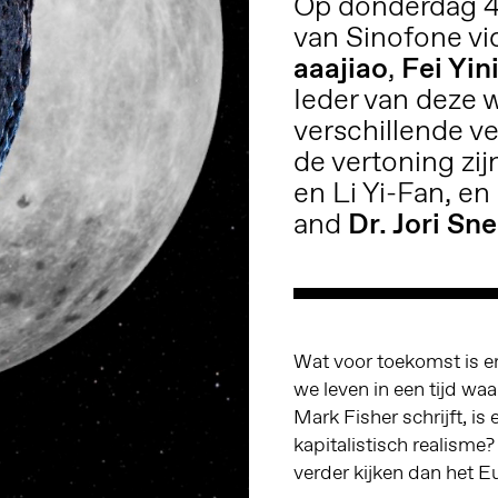
Op donderdag 4
van Sinofone v
aaajiao
,
Fei Yin
Ieder van deze 
verschillende v
de vertoning zi
en Li Yi-Fan, en
and
Dr. Jori Sne
Wat voor toekomst is er
we leven in een tijd w
Mark Fisher schrijft, i
kapitalistisch realism
verder kijken dan het 