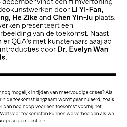
 december vindt een filmvertoning
ideokunstwerken door
Li Yi-Fan
,
ing
,
He Zike
and
Chen Yin-Ju
plaats.
werken presenteert een
erbeelding van de toekomst. Naast
jn er Q&A’s met kunstenaars aaajiao
 introducties door
Dr.
Evelyn Wan
ls
.
 nog mogelijk in tijden van meervoudige crises? Als
aarin de toekomst langzaam wordt geannuleerd, zoals
s er dan nog hoop voor een toekomst voorbij het
e? Wat voor toekomsten kunnen we verbeelden als we
Europese perspectief?