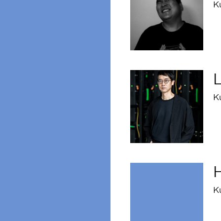
K
L
K
H
K