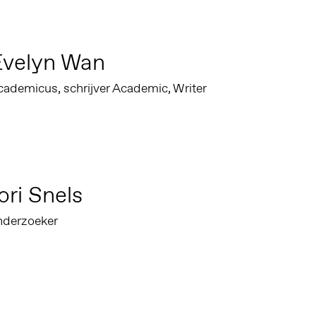
Evelyn Wan
cademicus, schrijver Academic, Writer
ori Snels
nderzoeker