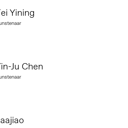
ei Yining
unstenaar
in-Ju Chen
unstenaar
aajiao