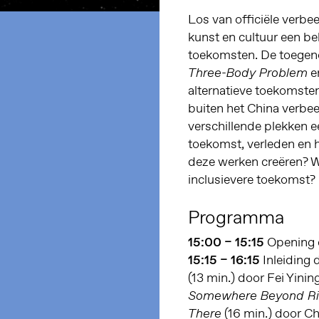
Los van officiële ver
kunst en cultuur een bel
toekomsten. De toegeno
en
Three-Body Problem
alternatieve toekomste
buiten het China verbe
verschillende plekken e
toekomst, verleden en 
deze werken creëren? W
inclusievere toekomst?
Programma
15:00 – 15:15
Opening d
15:15 – 16:15
Inleiding 
(13 min.) door Fei Yinin
Somewhere Beyond Righ
(16 min.) door Ch
There