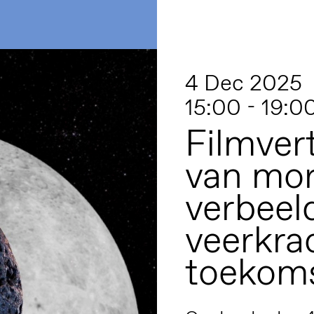
4 Dec 2025
15:00 - 19:0
Filmver
van mor
verbeel
veerkra
toekom