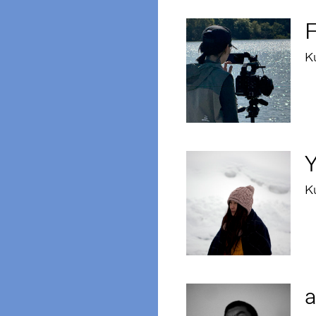
F
K
Y
K
a