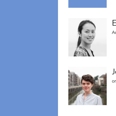
A
J
o