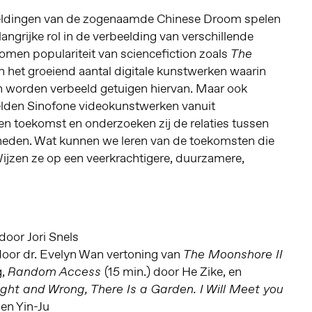
beeldingen van de zogenaamde Chinese Droom spelen
angrijke rol in de verbeelding van verschillende
men populariteit van sciencefiction zoals
The
 het groeiend aantal digitale kunstwerken waarin
n worden verbeeld getuigen hiervan. Maar ook
elden Sinofone videokunstwerken vanuit
en toekomst en onderzoeken zij de relaties tussen
heden. Wat kunnen we leren van de toekomsten die
ijzen ze op een veerkrachtigere, duurzamere,
oor Jori Snels
door dr. Evelyn Wan vertoning van
The Moonshore II
g,
(15 min.) door He Zike, en
Random Access
t and Wrong, There Is a Garden. I Will Meet you
en Yin-Ju