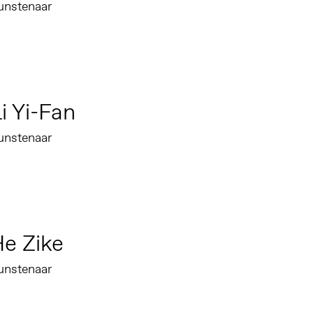
unstenaar
i Yi-Fan
unstenaar
e Zike
unstenaar