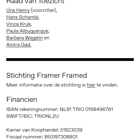
Raad van Toezicht
Úna Henry
(voorzitter),
Hans Schamlé
,
Vinca Kruk
,
Paula Albuquerque
,
Barbara Wegelin
en
Amira Gad.
Stichting Framer Framed
Meer informatie over de stichting is
hier
te vinden.
Financien
IBAN rekeningnummer: NL81 TRIO 0198496761
SWIFT/BIC: TRIONL2U
Kamer van Koophandel: 51823039
Fiscaal nummer: 850187308B01