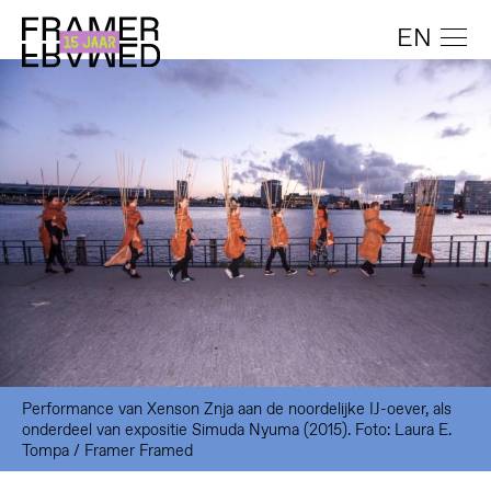
EN
Performance van Xenson Znja aan de noordelijke IJ-oever, als
onderdeel van expositie Simuda Nyuma (2015). Foto: Laura E.
Tompa / Framer Framed