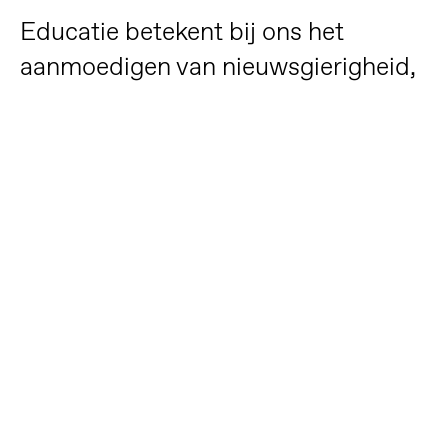
Educatie betekent bij ons het
aanmoedigen van nieuwsgierigheid,
creativiteit en kritisch zelfstandig
kijken en denken.
Educatie
Bij Framer Framed laten we kinderen en jongeren kennis
maken met lokale kunstenaars en internationale thema's.
Aansluitend op onze tentoonstellingen bieden wij diverse
programma's voor alle leeftijden in de vorm van
ontmoeting, dialoog, atelierbezoek en rondleidingen.
Daarnaast staat de ontwikkeling van vaardigheden
centraal, waarbij het ontwikkelen van een eigen mening