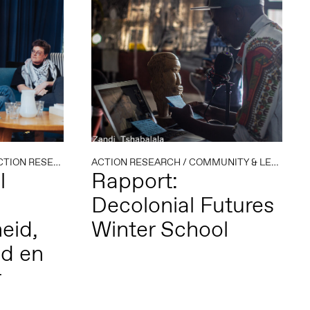
TION RESEARCH
/
DIASPORA
ACTION RESEARCH
/
FEMINISME
/
COMMUNITY & LEARNING
/
QUEER
l
Rapport:
Decolonial Futures
eid,
Winter School
id en
r