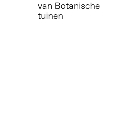
van Botanische
tuinen
Altijd op de hoogte via social media