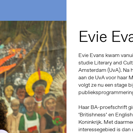
Evie Ev
Evie Evans kwam vanuit
studie Literary and Cult
Amsterdam (UvA). Na he
aan de UvA voor haar 
volgt ze nu een stage b
publieksprogrammering
Haar BA-proefschrift g
‘Britishness’ en English
Koninkrijk. Met daarme
interessegebied is dan