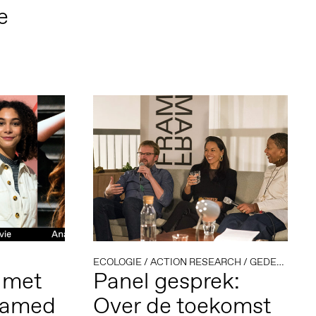
e
s
ECOLOGIE
/
ACTION RESEARCH
/
GEDEELD ERFGOED
 met
Panel gesprek:
ramed
Over de toekomst