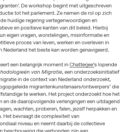
granten’. De workshop begint met uitgeschreven
uctie tot het parlement. Ze nemen de rol op zich
e de huidige regering vertegenwoordigen en
ieve en positieve kanten van dit beleid. Hierbij
un eigen vragen, worstelingen, misinformatie en
etitieve proces van leven, werken en overleven in
t in Nederland het beste kan worden genavigeerd.
eert een belangrijk moment in
Chatterjee’
s lopende
, een onderzoeksinitiatief
hodologieën van Migratie
igratie in de context van Nederland onderzoekt,
hoogopgeleide migrantenkunstenaars/ontwerpers’ die
lfstandige te werken. Het project onderzoekt hoe het
um en de daaropvolgende verlengingen een uitdagend
gen, wachten, proberen, falen, jezelf herpakken en
 Het bevraagt de complexiteit van
ndiaal niveau en neemt daarbij de collectieve
 in beschouwing die verbonden zijn aan