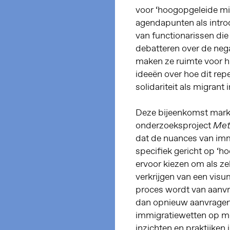
voor ‘hoogopgeleide mi
agendapunten als introd
van functionarissen di
debatteren over de negat
maken ze ruimte voor h
ideeën over hoe dit rep
solidariteit als migran
Deze bijeenkomst mark
onderzoeksproject
Met
dat de nuances van imm
specifiek gericht op ‘
ervoor kiezen om als ze
verkrijgen van een vis
proces wordt van aanvra
dan opnieuw aanvragen.
immigratiewetten op mo
inzichten en praktijken