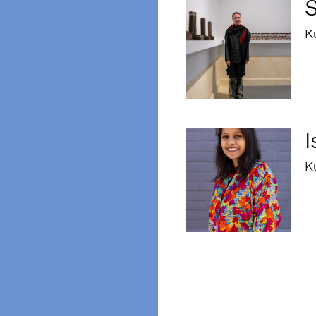
K
I
K