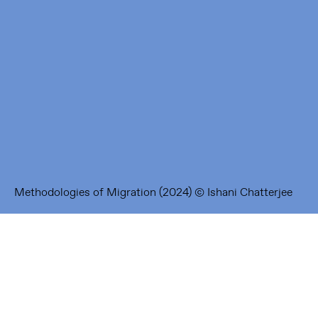
Framer Framed
Oranje-Vrijstaatkade 71
1093 KS Amsterdam
---
Framer Framed Noord
Zuideinde 369
1035 PE Amsterdam
Methodologies of Migration (2024) © Ishani Chatterjee