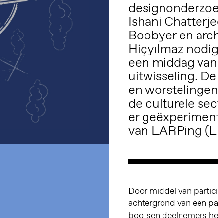
designonderzoe
Ishani Chatter
Boobyer en arch
Hiçyılmaz nodig
een middag van 
uitwisseling. 
en worstelinge
de culturele sec
er geëxperimen
van LARPing (Li
Door middel van partic
achtergrond van een par
bootsen deelnemers het