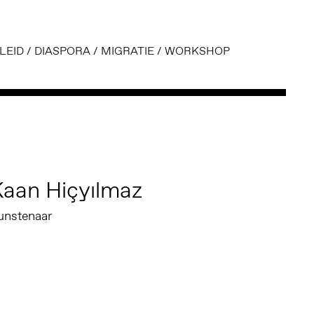
LEID
/
DIASPORA
/
MIGRATIE
/
WORKSHOP
aan Hiçyılmaz
unstenaar