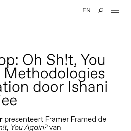
EN
0
p: Oh Sh!t, You
| Methodologies
ation door Ishani
jee
r
presenteert Framer Framed de
van
!t, You Again?