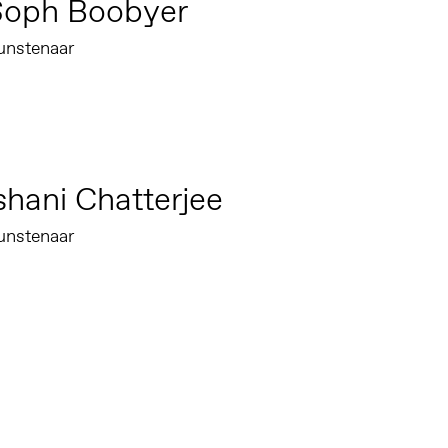
Soph Boobyer
unstenaar
shani Chatterjee
unstenaar