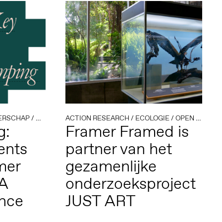
ERSCHAP
/
COMMUNITY & LEARNING
ACTION RESEARCH
/
DEMOCRATIE & DIGITALE A
/
ECOLOGIE
/
OPEN CALL
g:
Framer Framed is
ents
partner van het
mer
gezamenlijke
A
onderzoeksproject
ence
JUST ART