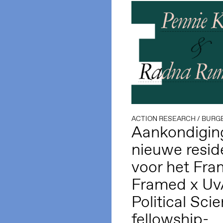
ACTION RESEARCH
/
BURG
Aankondigin
nieuwe resid
voor het Fra
Framed x Uv
Political Sci
fellowship-