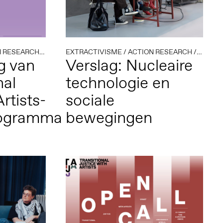
N RESEARCH
/
OPEN CALL
EXTRACTIVISME
/
POLITIEK KLIMAAT
/
ACTION RESEARCH
/
RESIDENTIES
/
ECOLO
/
TRA
g van
Verslag: Nucleaire
nal
technologie en
rtists-
sociale
rogramma
bewegingen