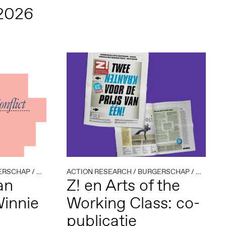
2026
ERSCHAP
/
COMMUNITY & LEARNING
ACTION RESEARCH
/
DEMOCRATIE & DIGITALE A
/
BURGERSCHAP
/
COMMUNI
an
Z! en Arts of the
Winnie
Working Class: co-
publicatie