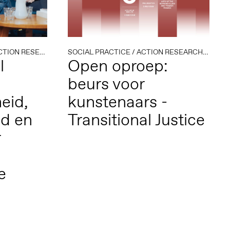
TION RESEARCH
/
DIASPORA
SOCIAL PRACTICE
/
FEMINISME
/
ACTION RESEARCH
/
QUEER
/
OPEN
l
Open oproep:
beurs voor
eid,
kunstenaars -
id en
Transitional Justice
r
e
s