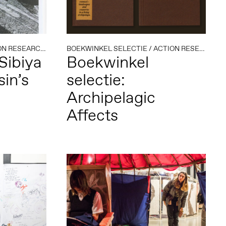
ON RESEARCH
/
KOLONIALE GESCHIEDENIS
BOEKWINKEL SELECTIE
/
/
ZUID-AFRIKA
ACTION RESEARCH
/
Sibiya
Boekwinkel
in’s
selectie:
Archipelagic
Affects