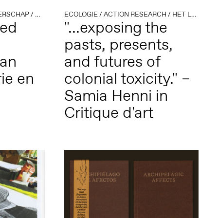
ERSCHAP
/
COMMUNITY & LEARNING
ECOLOGIE
/
ACTION RESEARCH
/
DEMOCRATIE & DIGITALE A
/
HET LEVENDE ARCHIEF
med
"...exposing the
pasts, presents,
aan
and futures of
ie en
colonial toxicity." –
Samia Henni in
Critique d'art