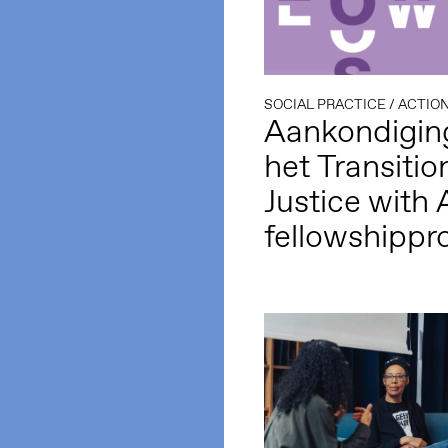
SOCIAL PRACTICE
/
ACTIO
Aankondigin
het Transitio
Justice with A
fellowshipp