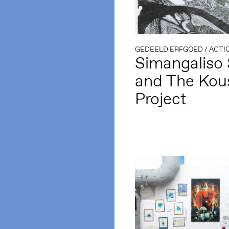
GEDEELD ERFGOED
/
ACTI
Simangaliso 
and The Kous
Project