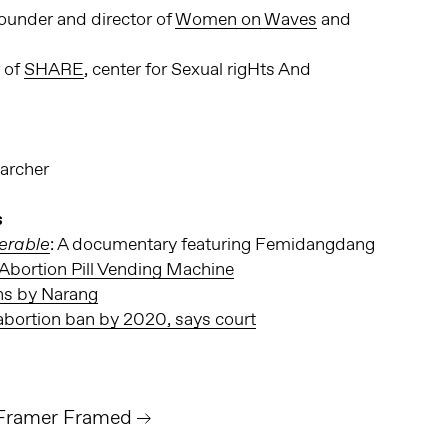
ounder and director of
Women on Waves
and
 of
SHARE
, center for Sexual rigHts And
archer
s
: A documentary featuring Femidangdang
erable
 Abortion Pill Vending Machine
ns by Narang
bortion ban by 2020, says court
 Framer Framed