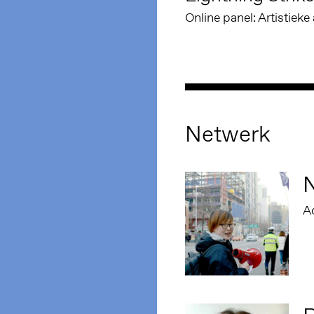
Online panel: Artistiek
Netwerk
A