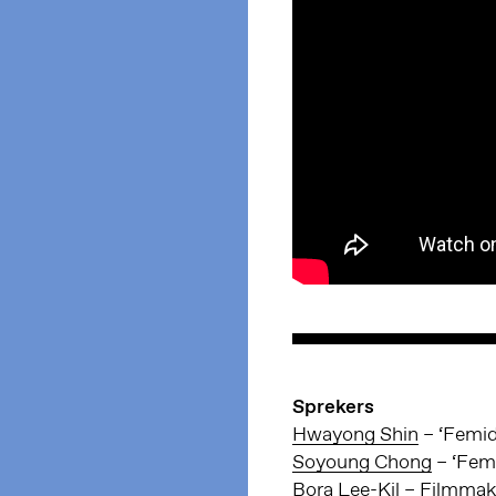
Sprekers
Hwayong Shin
– ‘Femid
Soyoung Chong
– ‘Femi
Bora Lee-Kil
– Filmmak