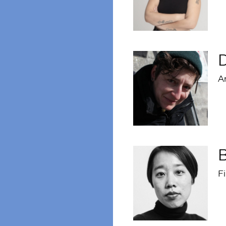
D
An
B
F