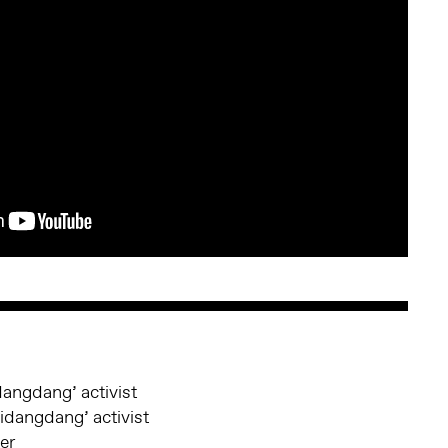
angdang’ activist
dangdang’ activist
er