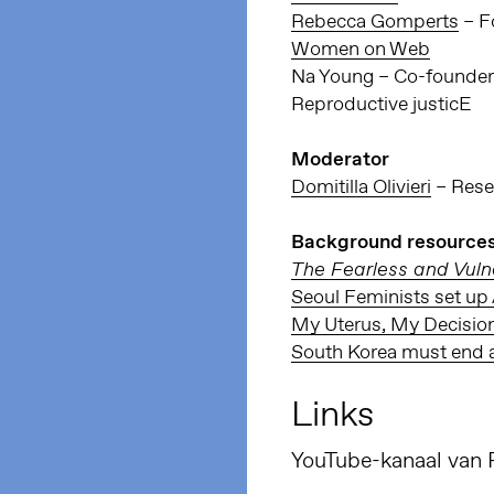
Rebecca Gomperts
– F
Women on Web
Na Young – Co-founder
Reproductive justicE
Moderator
Domitilla Olivieri
– Rese
Background resource
The Fearless and Vuln
Seoul Feminists set up
My Uterus, My Decisio
South Korea must end a
Links
YouTube-kanaal van