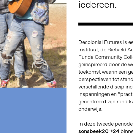
iedereen.
Decolonial Futures
is e
Instituut, de Rietveld
Funda Community Colle
geïnspireerd door de w
toekomst waarin een gel
perspectieven tot stan
verschillende disciplin
inspanningen en ”pract
gecentreerd zijn rond k
onderwijs.
In deze tweede periode
sonsbeek20→24
binne