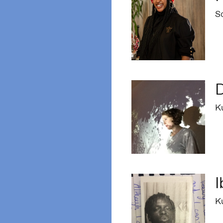
Sc
D
Ku
I
K