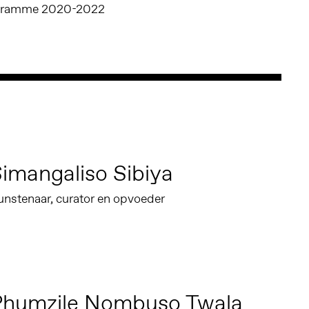
ogramme 2020-2022
imangaliso Sibiya
unstenaar, curator en opvoeder
Phumzile Nombuso Twala