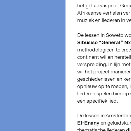
het geluidsaspect. Ged
Afrikaanse verhalen vert
muziek en liederen in v
De lessen in Soweto wo
Sibusiso “General” N
methodologieën te creëre
continent willen herstel
verspreiding. In lijn me
wil het project maniere
geschiedenissen en ken
opnieuw op te roepen, in
liederen spelen hierbij e
een specifiek lied.
De lessen in Amsterda
El-Enany
en geluidsku
thematische liederen 