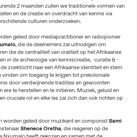
urende 2 maanden zullen we traditionele vormen van
ellen en de creatie en overdracht van kennis via
erschillende culturen onderzoeken.
rden geleid door mediapractitioner en radiopionier
xumalo
, die de deelnemers zal uitnodigen om
n die de centraliteit van oraliteit op het Afrikaanse
len in de archeologie van kenniscreatie, -curatie & -
t de zoektocht naar een Afrikaanse identiteit en stem
n vinden om toegang te krijgen tot prekoloniale
nis door verdwijnende tradities en gewoonten
 ere te herstellen en te initiëren. Muziek, geluid en
en cruciale rol en elke les zal zich dan ook richten op
m worden geleid door muzikant en componist
Sami
nstenaar
Shenece Oretha
, die reageren op de
die Nxumalo heeft gekozen en samen met de