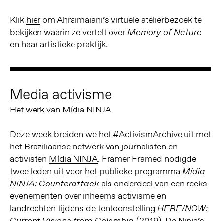
Klik
hier
om Ahraimaiani’s virtuele atelierbezoek te
bekijken waarin ze vertelt over
Memory of Nature
en haar artistieke praktijk.
Media activisme
Het werk van Mídia NINJA
Deze week breiden we het #ActivismArchive uit met
het Braziliaanse netwerk van journalisten en
activisten
Mídia NINJA
. Framer Framed nodigde
twee leden uit voor het publieke programma
Mídia
als onderdeel van een reeks
NINJA: Counterattack
evenementen over inheems activisme en
landrechten tijdens de tentoonstelling
HERE/NOW:
(2019). De Ninja’s
Current Visions from Colombia