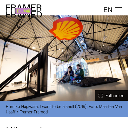
EN
Rumiko Hagiwara, I want to be a shell (2019). Foto: Maarten Van
Haaff / Framer Framed