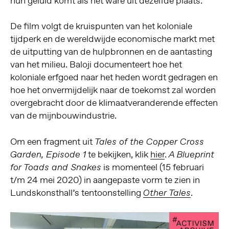
hun geluid komt als het ware uit dezelfde plaats.
De film volgt de kruispunten van het koloniale
tijdperk en de wereldwijde economische markt met
de uitputting van de hulpbronnen en de aantasting
van het milieu. Baloji documenteert hoe het
koloniale erfgoed naar het heden wordt gedragen en
hoe het onvermijdelijk naar de toekomst zal worden
overgebracht door de klimaatveranderende effecten
van de mijnbouwindustrie.
Om een fragment uit
Tales of the Copper Cross
te bekijken, klik
hier
.
Garden, Episode 1
A Blueprint
is momenteel (15 februari
for Toads and Snakes
t/m 24 mei 2020) in aangepaste vorm te zien in
Lundskonsthall’s tentoonstelling
.
Other Tales