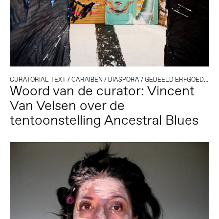
CURATORIAL TEXT
/
CARAIBEN
/
DIASPORA
/
GEDEELD ERFGOED
/
KO
Woord van de curator: Vincent
Van Velsen over de
tentoonstelling Ancestral Blues