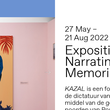
27 May –
21 Aug 2022
Exposit
Narrati
Memori
is een f
KAZAL
de dictatuur van
middel van de g
noorden van Por