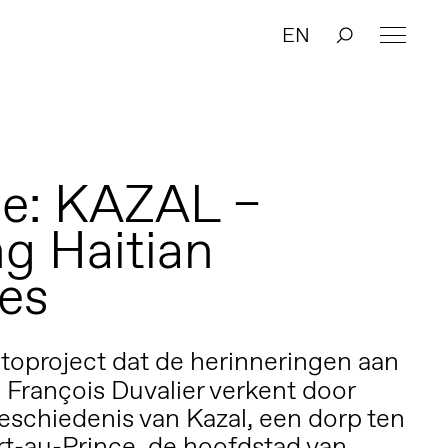
EN
ie: KAZAL –
ng Haitian
es
otoproject dat de herinneringen aan
 François Duvalier verkent door
eschiedenis van Kazal, een dorp ten
t-au-Prince, de hoofdstad van