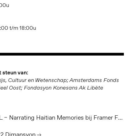
:00u
:00 t/m 18:00u
 steun van:
wijs, Cultuur en Wetenschap; Amsterdams Fonds
deel Oost; Fondasyon Konesans Ak Libète
Trendbeheer - KAZAL – Narrating Haitian Memories bij Framer Framed
f 2 Dimansyon