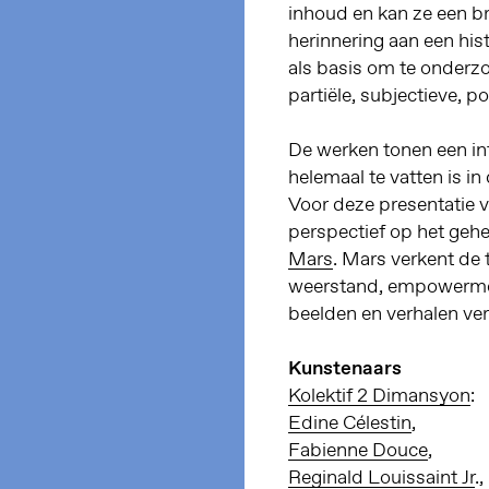
inhoud en kan ze een bro
herinnering aan een histo
als basis om te onderzo
partiële, subjectieve, po
De werken tonen een int
helemaal te vatten is in
Voor deze presentatie 
perspectief op het geh
Mars
. Mars verkent de 
weerstand, empowermen
beelden en verhalen ver
Kunstenaars
Kolektif 2 Dimansyon
:
Edine Célestin
,
Fabienne Douce
,
Reginald Louissaint Jr
.,