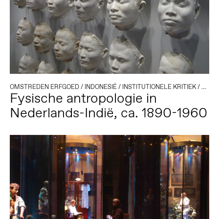
OMSTREDEN ERFGOED
/
INDONESIË
/
INSTITUTIONELE KRITIEK
/
KOLO
Fysische antropologie in
Nederlands-Indië, ca. 1890-1960