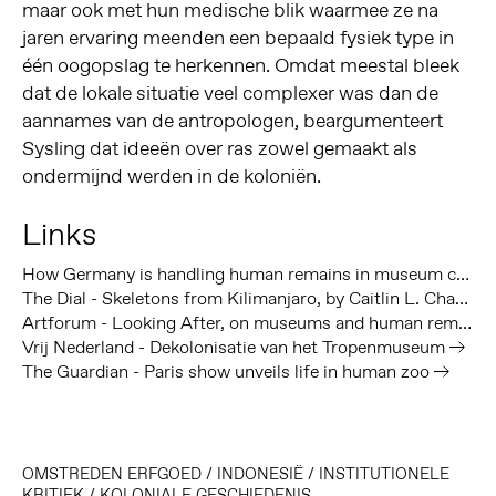
maar ook met hun medische blik waarmee ze na
jaren ervaring meenden een bepaald fysiek type in
één oogopslag te herkennen. Omdat meestal bleek
dat de lokale situatie veel complexer was dan de
aannames van de antropologen, beargumenteert
Sysling dat ideeën over ras zowel gemaakt als
ondermijnd werden in de koloniën.
Links
How Germany is handling human remains in museum collections
The Dial - Skeletons from Kilimanjaro, by Caitlin L. Chandler
Artforum - Looking After, on museums and human remains by Zoé Samudzi
Vrij Nederland - Dekolonisatie van het Tropenmuseum
The Guardian - Paris show unveils life in human zoo
OMSTREDEN ERFGOED
/
INDONESIË
/
INSTITUTIONELE
KRITIEK
/
KOLONIALE GESCHIEDENIS