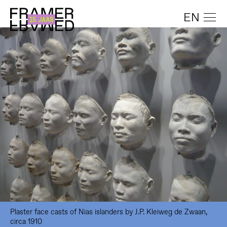
EN
Plaster face casts of Nias islanders by J.P. Kleiweg de Zwaan,
circa 1910