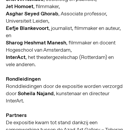
Jet Homoet
, filmmaker,
Asghar Seyed Ghorab
, Associate professor,
Universiteit Leiden,
Eefje Blankevoort
, journalist, filmmaker en auteur,
en
Sharog Heshmat Manesh
, filmmaker en docent
Hogeschool van Amsterdam,
InterAct
, het theatergezelschap (Rotterdam) en
vele anderen.
Rondleidingen
Ronddleidingen door de expositie worden verzorgd
door
Soheila Najand
, kunstenaar en directeur
InterArt.
Partners
De expositie kwam tot stand dankzij een
samenwerking tussen de Azad Art Gallery – Teheran,