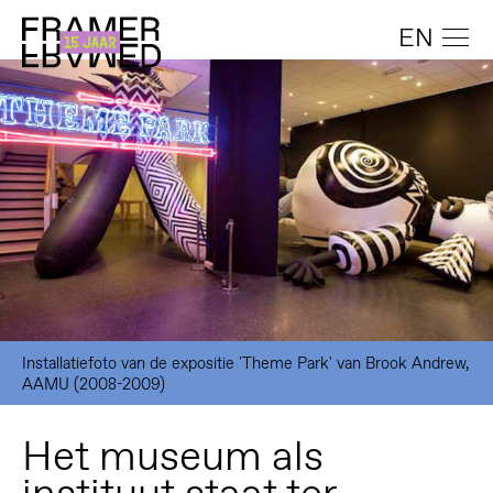
EN
Installatiefoto van de expositie 'Theme Park' van Brook Andrew,
AAMU (2008-2009)
Het museum als