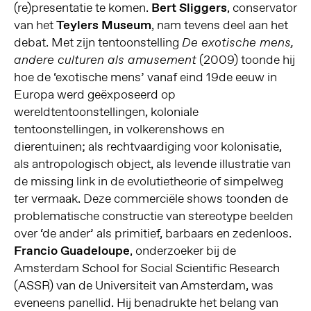
(re)presentatie te komen.
Bert Sliggers
, conservator
van het
Teylers Museum
, nam tevens deel aan het
debat. Met zijn tentoonstelling
De exotische mens,
(2009) toonde hij
andere culturen als amusement
hoe de ‘exotische mens’ vanaf eind 19de eeuw in
Europa werd geëxposeerd op
wereldtentoonstellingen, koloniale
tentoonstellingen, in volkerenshows en
dierentuinen; als rechtvaardiging voor kolonisatie,
als antropologisch object, als levende illustratie van
de missing link in de evolutietheorie of simpelweg
ter vermaak. Deze commerciële shows toonden de
problematische constructie van stereotype beelden
over ‘de ander’ als primitief, barbaars en zedenloos.
Francio Guadeloupe
, onderzoeker bij de
Amsterdam School for Social Scientific Research
(ASSR) van de Universiteit van Amsterdam, was
eveneens panellid. Hij benadrukte het belang van