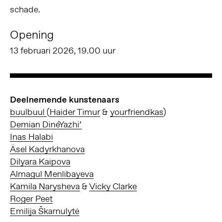
schade.
Opening
13 februari 2026, 19.00 uur
Deelnemende kunstenaars
buulbuul
(
Haider Timur
&
yourfriendkas
)
Demian DinéYazhi’
Inas Halabi
Äsel Kadyrkhanova
Dilyara Kaipova
Almagul Menlibayeva
Kamila Narysheva
&
Vicky Clarke
Roger Peet
Emilija Škarnulytė