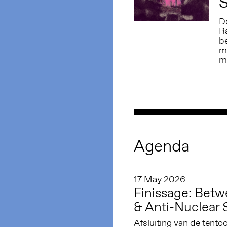
S
D
R
be
m
m
Agenda
17 May 2026
Finissage: Betw
& Anti-Nuclear S
Afsluiting van de tento