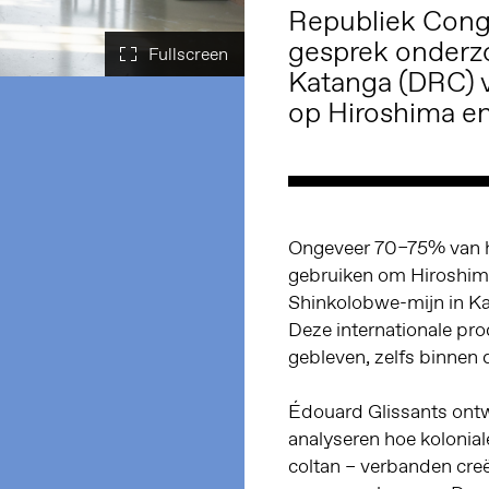
Republiek Congo
gesprek onderzo
Katanga (DRC)
op Hiroshima en
Ongeveer 70–75% van h
gebruiken om Hiroshima
Shinkolobwe-mijn in K
Deze internationale pr
gebleven, zelfs binnen
Édouard Glissants ontwi
analyseren hoe kolonial
coltan – verbanden cre