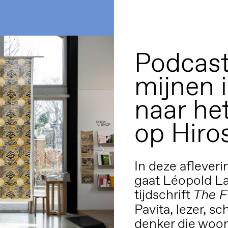
Podcast
mijnen 
naar h
op Hiro
In deze aflever
gaat Léopold La
tijdschrift
The F
Pavita, lezer, sch
denker die woon