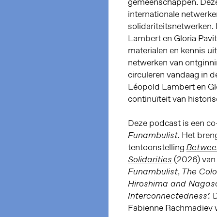
gemeenschappen. Deze
internationale netwerke
solidariteitsnetwerken.
Lambert en Gloria Pavit
materialen en kennis u
netwerken van ontginni
circuleren vandaag in d
Léopold Lambert en Glor
continuïteit van histor
Deze podcast is een c
Het breng
Funambulist.
tentoonstelling
Between
(2026) van
Solidarities
,
Funambulist
The Colo
Hiroshima and Nagasa
D
Interconnectedness’.
Fabienne Rachmadiev w