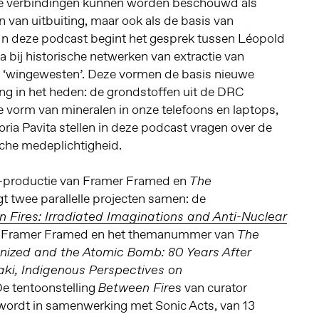
 verbindingen kunnen worden beschouwd als
n van uitbuiting, maar ook als de basis van
 In deze podcast begint het gesprek tussen Léopold
a bij historische netwerken van extractie van
it ‘wingewesten’. Deze vormen de basis nieuwe
ng in het heden: de grondstoffen uit de DRC
e vorm van mineralen in onze telefoons en laptops,
ia Pavita stellen in deze podcast vragen over de
ische medeplichtigheid.
o-productie van Framer Framed en
The
t twee parallelle projecten samen: de
 Fires: Irradiated Imaginations and Anti-Nuclear
 Framer Framed en het themanummer van
The
nized and the Atomic Bomb: 80 Years After
ki, Indigenous Perspectives on
e tentoonstelling
s van curator
Between Fire
ordt in samenwerking met Sonic Acts, van 13