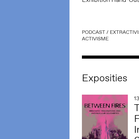
PODCAST
/
EXTRACTIV
ACTIVISME
Exposities
1
T
F
I