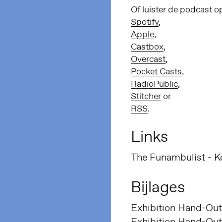
Of luister de podcast o
Spotify
,
Apple
,
Castbox
,
Overcast
,
Pocket Casts
,
RadioPublic
,
Stitcher
or
RSS
.
Links
Bijlages
Exhibition Hand-Out
Exhibition Hand-Out