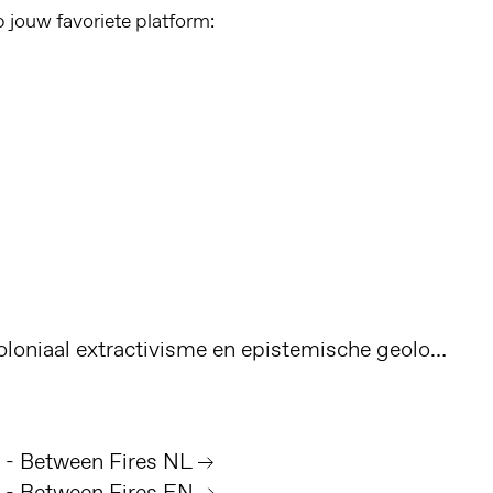
p jouw favoriete platform:
The Funambulist - Koloniaal extractivisme en epistemische geologieën in Congo
 - Between Fires NL
 - Between Fires EN