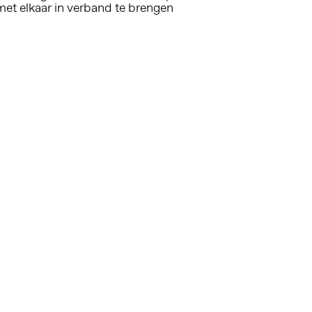
met elkaar in verband te brengen
Altijd op de hoogte via social media