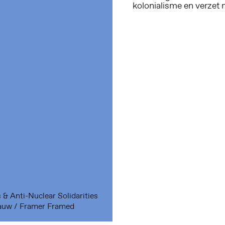
kolonialisme en verzet 
 & Anti-Nuclear Solidarities
auw / Framer Framed