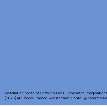
Framer Framed
Oranje-Vrijstaatkade 71
1093 KS Amsterdam
---
Framer Framed Noord
Zuideinde 369
1035 PE Amsterdam
Installation photo of Between Fires – Irradiated Imaginations
(2026) at Framer Framed, Amsterdam. Photo: © Maarten N