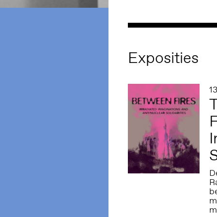
Exposities
1
T
F
I
S
D
R
be
m
m