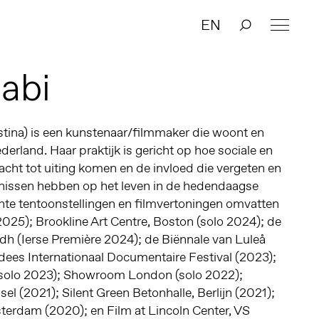
EN
labi
stina) is een kunstenaar/filmmaker die woont en
derland. Haar praktijk is gericht op hoe sociale en
cht tot uiting komen en de invloed die vergeten en
nissen hebben op het leven in de hedendaagse
nte tentoonstellingen en filmvertoningen omvatten
2025); Brookline Art Centre, Boston (solo 2024); de
dh (Ierse Première 2024); de Biënnale van Luleå
ees Internationaal Documentaire Festival (2023);
solo 2023); Showroom London (solo 2022);
sel (2021); Silent Green Betonhalle, Berlijn (2021);
erdam (2020); en Film at Lincoln Center, VS