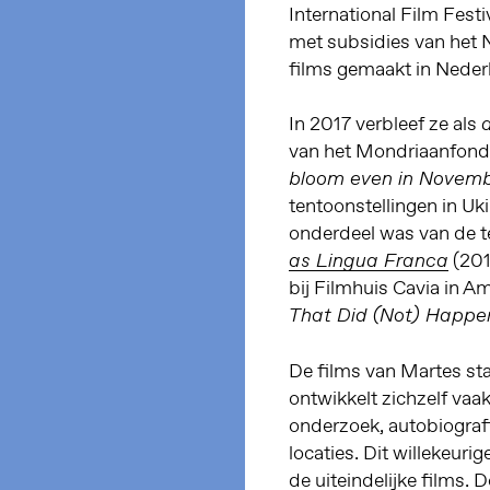
International Film Festi
met subsidies van het
films gemaakt in Neder
In 2017 verbleef ze als
a
van het Mondriaanfonds.
bloom even in Novem
tentoonstellingen in Uk
onderdeel was van de t
(201
as Lingua Franca
bij Filmhuis Cavia in A
That Did (Not) Happe
De films van Martes sta
ontwikkelt zichzelf vaak
onderzoek, autobiografi
locaties. Dit willekeur
de uiteindelijke films. 