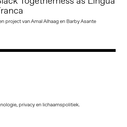
lack Togetherness as Lingua
Franca
en project van Amal Alhaag en Barby Asante
nologie, privacy en lichaamspolitiek.