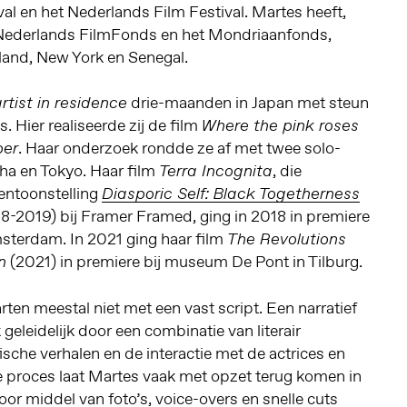
val en het Nederlands Film Festival. Martes heeft,
 Nederlands FilmFonds en het Mondriaanfonds,
land, New York en Senegal.
drie-maanden in Japan met steun
rtist in residence
 Hier realiseerde zij de film
Where the pink roses
. Haar onderzoek rondde ze af met twee solo-
ber
iha en Tokyo. Haar film
, die
Terra Incognita
entoonstelling
Diasporic Self: Black Togetherness
8-2019) bij Framer Framed, ging in 2018 in premiere
msterdam. In 2021 ging haar film
The Revolutions
(2021) in premiere bij museum De Pont in Tilburg.
n
rten meestal niet met een vast script. Een narratief
 geleidelijk door een combinatie van literair
sche verhalen en de interactie met de actrices en
ige proces laat Martes vaak met opzet terug komen in
Door middel van foto’s, voice-overs en snelle cuts