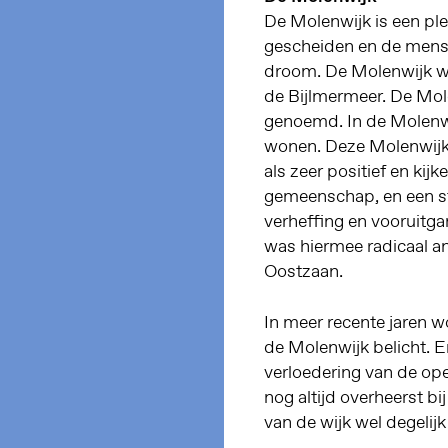
De Molenwijk is een ple
gescheiden en de mense
droom. De Molenwijk we
de Bijlmermeer. De Mole
genoemd. In de Molen
wonen. Deze Molenwijke
als zeer positief en kij
gemeenschap, en een st
verheffing en vooruitg
was hiermee radicaal a
Oostzaan.
In meer recente jaren w
de Molenwijk belicht. Er
verloedering van de ope
nog altijd overheerst bi
van de wijk wel degelijk