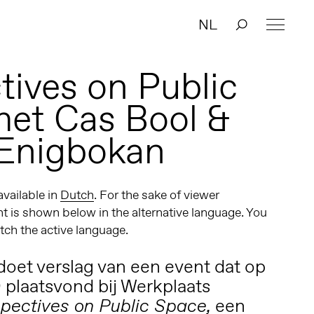
NL
tives on Public
et Cas Bool &
Enigbokan
 available in
Dutch
. For the sake of viewer
t is shown below in the alternative language. You
itch the active language.
doet verslag van een event dat op
9 plaatsvond bij Werkplaats
een
pectives on Public Space,