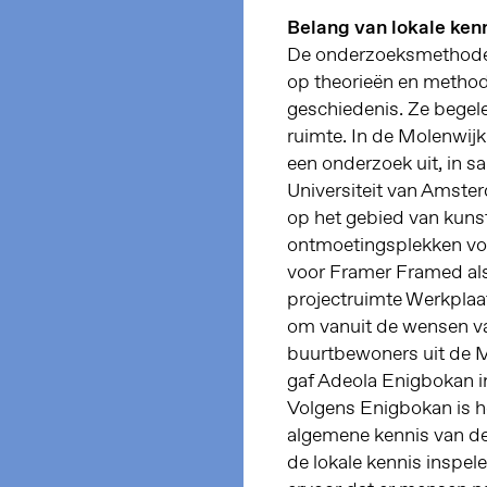
Belang van lokale ken
De onderzoeksmethode 
op theorieën en method
geschiedenis. Ze begel
ruimte. In de Molenwij
een onderzoek uit, in 
Universiteit van Amsterd
op het gebied van kunst
ontmoetingsplekken voo
voor Framer Framed als 
projectruimte Werkplaat
om vanuit de wensen va
buurtbewoners uit de Mo
gaf Adeola Enigbokan in
Volgens Enigbokan is he
algemene kennis van d
de lokale kennis inspel