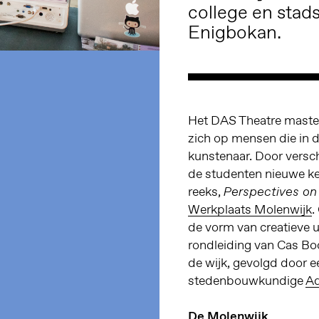
college en stad
Enigbokan.
Het DAS Theatre maste
zich op mensen die in 
kunstenaar. Door versc
de studenten nieuwe ken
reeks,
Perspectives on
Werkplaats Molenwijk
.
de vorm van creatieve 
rondleiding van Cas B
de wijk, gevolgd door e
stedenbouwkundige
Ad
De Molenwijk