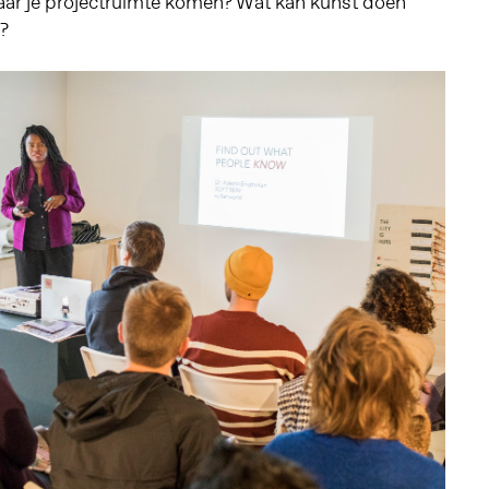
aar je projectruimte komen? Wat kan kunst doen
?