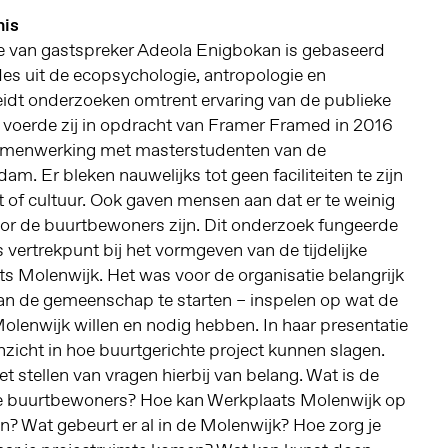
nis
van gastspreker Adeola Enigbokan is gebaseerd
es uit de ecopsychologie, antropologie en
eidt onderzoeken omtrent ervaring van de publieke
k voerde zij in opdracht van Framer Framed in 2016
samenwerking met masterstudenten van de
am. Er bleken nauwelijks tot geen faciliteiten te zijn
 of cultuur. Ook gaven mensen aan dat er te weinig
r de buurtbewoners zijn. Dit onderzoek fungeerde
vertrekpunt bij het vormgeven van de tijdelijke
s Molenwijk. Het was voor de organisatie belangrijk
n de gemeenschap te starten – inspelen op wat de
lenwijk willen en nodig hebben. In haar presentatie
zicht in hoe buurtgerichte project kunnen slagen.
t stellen van vragen hierbij van belang. Wat is de
e buurtbewoners? Hoe kan Werkplaats Molenwijk op
en? Wat gebeurt er al in de Molenwijk? Hoe zorg je