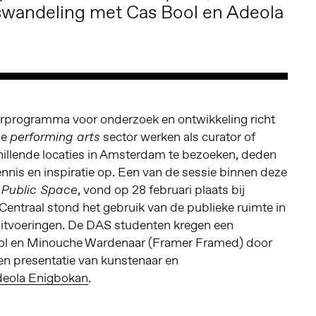
swandeling met Cas Bool en Adeola
rprogramma voor onderzoek en ontwikkeling richt
de
sector werken als curator of
performing arts
hillende locaties in Amsterdam te bezoeken, deden
nis en inspiratie op. Een van de sessie binnen deze
, vond op 28 februari plaats bij
 Public Space
 Centraal stond het gebruik van de publieke ruimte in
uitvoeringen. De DAS studenten kregen een
ool en Minouche Wardenaar (Framer Framed) door
en presentatie van kunstenaar en
eola Enigbokan
.