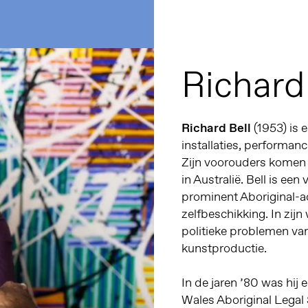
Richard
Richard Bell
(1953) is 
installaties, performanc
Zijn voorouders komen
in Australië. Bell is ee
prominent Aboriginal-act
zelfbeschikking. In zijn
politieke problemen va
kunstproductie.
In de jaren ’80 was hi
Wales Aboriginal Legal 