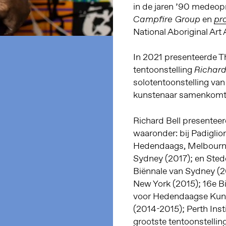
in de jaren ’90 medeopr
en
Campfire Group
pr
National Aboriginal Art
In 2021 presenteerde T
tentoonstelling
Richard
solotentoonstelling van
kunstenaar samenkomt
Richard Bell presenteer
waaronder: bij Padigli
Hedendaags, Melbourne
Sydney (2017); en Ste
Biënnale van Sydney (2
New York (2015); 16e Bi
voor Hedendaagse Kunst
(2014-2015); Perth Ins
grootste tentoonstellin