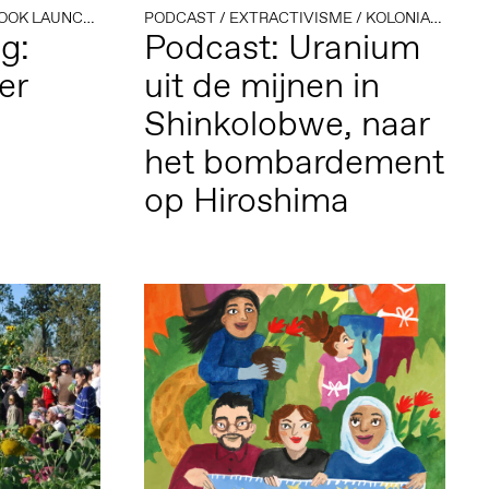
OOK LAUNCH
/
INSTITUTIONELE KRITIEK
PODCAST
/
EXTRACTIVISME
/
OPEN CALL
/
KOLONIALE GESCHIEDENIS
/
SUBVERSIV
g:
Podcast: Uranium
er
uit de mijnen in
Shinkolobwe, naar
het bombardement
op Hiroshima
Altijd op de hoogte via social media