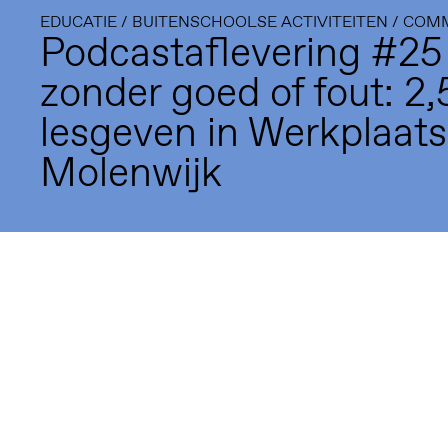
EDUCATIE
/
BUITENSCHOOLSE ACTIVITEITEN
/
COMM
1093 KS Amsterdam
Podcastaflevering #25
---
zonder goed of fout: 2,5
Framer Framed Noord
Zuideinde 369
lesgeven in Werkplaats
1035 PE Amsterdam
Molenwijk