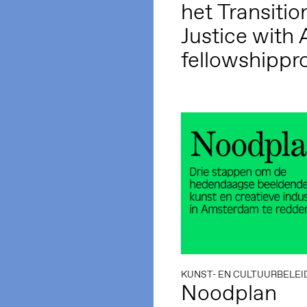
het Transitio
Justice with A
fellowshipp
KUNST- EN CULTUURBELEI
Noodplan