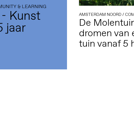
UNITY & LEARNING
 - Kunst
AMSTERDAM NOORD
/
COMMU
De Molentuin
 jaar
dromen van 
tuin vanaf 5