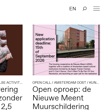
EN
ACTIVITEITEN
/
OPEN CALL
COMMUNITY & LEARNING
/
AMSTERDAM OOST
/
KUNST IN DE OPENBARE RUIMTE
ering
Open oproep: de
zonder
Nieuwe Meent
 2,5
Muurschildering