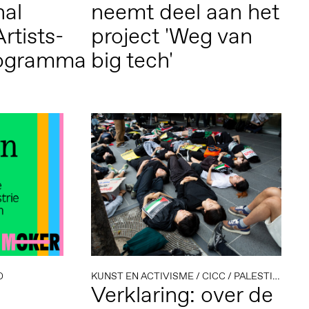
nal
neemt deel aan het
rtists-
project 'Weg van
rogramma
big tech'
D
KUNST EN ACTIVISME
/
CICC
/
PALESTINA
Verklaring: over de