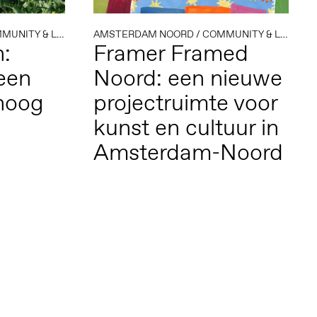
NITY & LEARNING
AMSTERDAM NOORD
/
MOLENWIJK
/
COMMUNITY & LEARNING
:
Framer Framed
een
Noord: een nieuwe
 hoog
projectruimte voor
kunst en cultuur in
Amsterdam-Noord