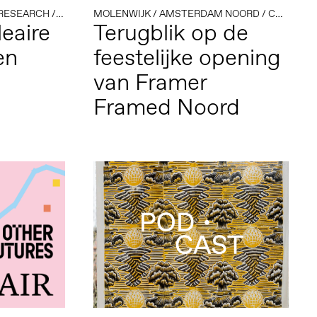
 RESEARCH
/
ECOLOGIE
MOLENWIJK
/
KUNST EN ACTIVISME
/
AMSTERDAM NOORD
/
PERFORMANCE
/
COLLECTIEVEN
leaire
Terugblik op de
en
feestelijke opening
van Framer
Framed Noord