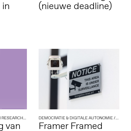
 in
(nieuwe deadline)
N RESEARCH
/
OPEN CALL
DEMOCRATIE & DIGITALE AUTONOMIE
/
POLITIEK KLIMAAT
/
RESIDENTIES
/
POLITI
/
TRA
g van
Framer Framed