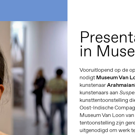
Present
in Mus
Vooruitlopend op de op
nodigt
Museum Van L
kunstenaar
Arahmaian
kunstenaars aan
Suspe
kunsttentoonstelling di
Oost-Indische Compagnie
Museum Van Loon van 5 
tentoonstelling zijn g
uitgenodigd om werk te 