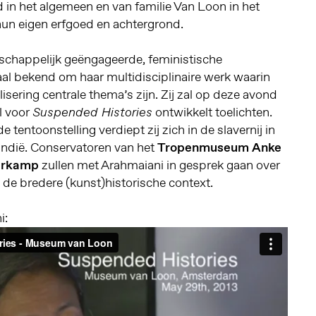
 in het algemeen en van familie Van Loon in het
t hun eigen erfgoed en achtergrond.
schappelijk geëngageerde, feministische
aal bekend om haar multidisciplinaire werk waarin
isering centrale thema’s zijn. Zij zal op deze avond
l voor
ontwikkelt toelichten.
Suspended Histories
 tentoonstelling verdiept zij zich in de slavernij in
ndië. Conservatoren van het
Tropenmuseum
Anke
erkamp
zullen met Arahmaiani in gesprek gaan over
 de bredere (kunst)historische context.
i: