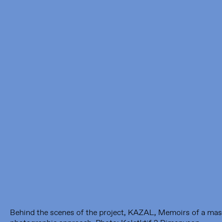
Framer Framed
Oranje-Vrijstaatkade 71
1093 KS Amsterdam
---
Framer Framed Noord
Zuideinde 369
1035 PE Amsterdam
Behind the scenes of the project, KAZAL, Memoirs of a mas