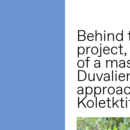
Behind 
project
of a ma
Duvalie
approac
Koletkt