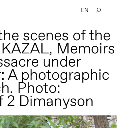
EN
the scenes of the
, KAZAL, Memoirs
ssacre under
r: A photographic
h. Photo:
if 2 Dimanyson