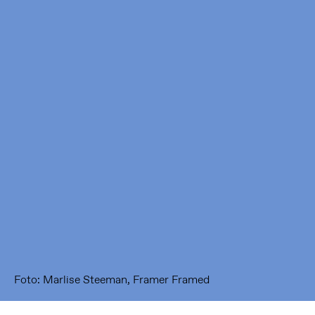
Framer Framed
Oranje-Vrijstaatkade 71
1093 KS Amsterdam
---
Framer Framed Noord
Zuideinde 369
1035 PE Amsterdam
Foto: Marlise Steeman, Framer Framed