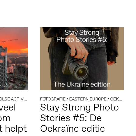
 ACTIVITEITEN
/
FOTOGRAFIE
OEKRAINE
/
EASTERN EUROPE
/
OEKRAINE
/
veel
Stay Strong Photo
 om
Stories #5: De
t helpt
Oekraïne editie