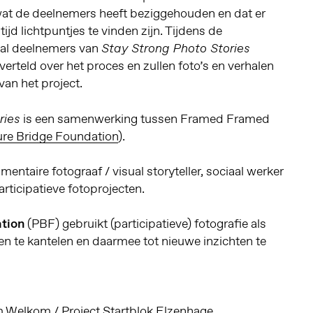
 wat de deelnemers heeft beziggehouden en dat er
ltijd lichtpuntjes te vinden zijn. Tijdens de
ntal deelnemers van
Stay Strong Photo Stories
verteld over het proces en zullen foto’s en verhalen
an het project.
is een samenwerking tussen Framed Framed
ries
ure Bridge Foundation
).
mentaire fotograaf / visual storyteller, sociaal werker
articipatieve fotoprojecten.
tion
(PBF) gebruikt (participatieve) fotografie als
n te kantelen en daarmee tot nieuwe inzichten te
m Welkom / Project Startblok Elzenhage