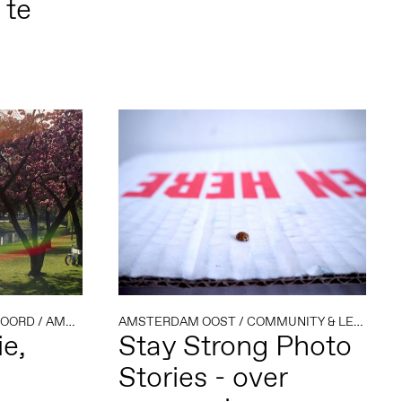
 te
NOORD
/
AMSTERDAM OOST
AMSTERDAM OOST
/
FOTOGRAFIE
/
COMMUNITY & LEARNING
/
MOLENWIJK
/
WORKSH
e,
Stay Strong Photo
Stories - over