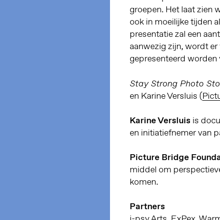
groepen. Het laat zien
ook in moeilijke tijden a
presentatie zal een aa
aanwezig zijn, wordt er 
gepresenteerd worden v
Stay Strong Photo Sto
en Karine Versluis (
Pict
Karine Versluis
is docu
en initiatiefnemer van p
Picture Bridge Founda
middel om perspectieve
komen.
Partners
i-
psy Arts, ExPex, War