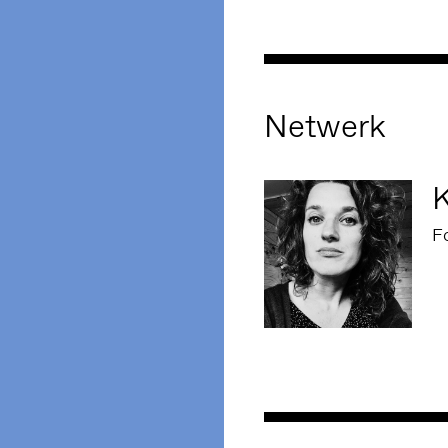
Netwerk
K
F