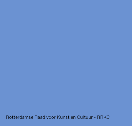
Framer Framed
Oranje-Vrijstaatkade 71
1093 KS Amsterdam
---
Framer Framed Noord
Zuideinde 369
1035 PE Amsterdam
Rotterdamse Raad voor Kunst en Cultuur - RRKC