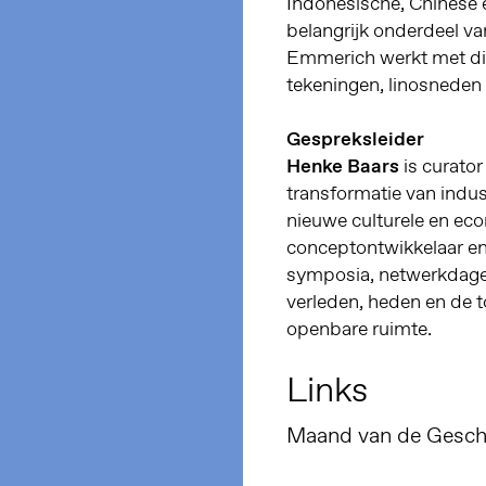
Indonesische, Chinese 
belangrijk onderdeel va
Emmerich werkt met dive
tekeningen, linosneden
Gespreksleider
Henke Baars
is curato
transformatie van indu
nieuwe culturele en econ
conceptontwikkelaar en 
symposia, netwerkdagen
verleden, heden en de t
openbare ruimte.
Links
Maand van de Gesch