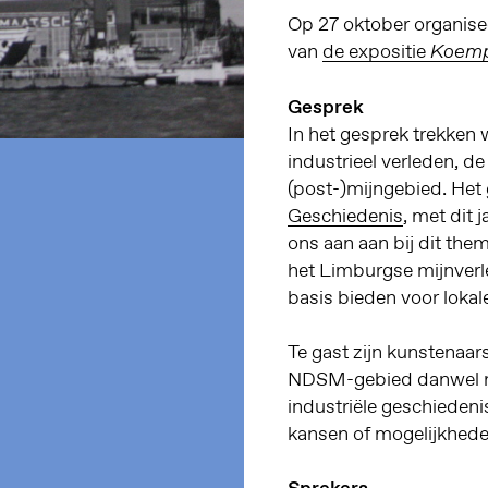
Op 27 oktober organise
van
de expositie
Koemp
Gesprek
In het gesprek trekken 
industrieel verleden,
(post-)mijngebied. Het
Geschiedenis
, met dit
ons aan aan bij dit th
het Limburgse mijnver
basis bieden voor loka
Te gast zijn kunstenaar
NDSM-gebied danwel me
industriële geschiedeni
kansen of mogelijkhede
Sprekers