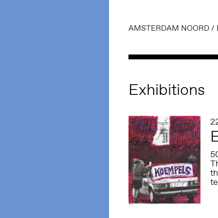
AMSTERDAM NOORD
/
Exhibitions
2
E
50
Th
th
te