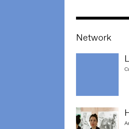
Network
L
C
Ar