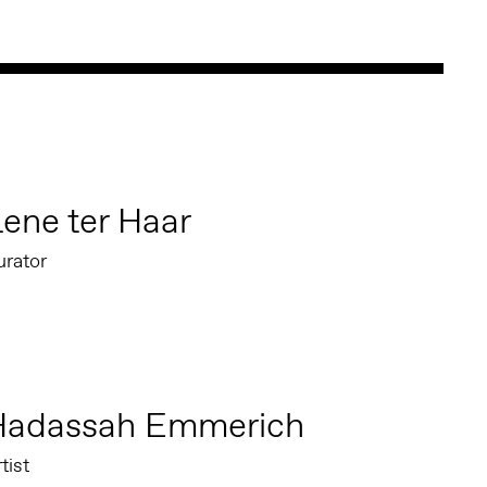
ene ter Haar
urator
Hadassah Emmerich
tist