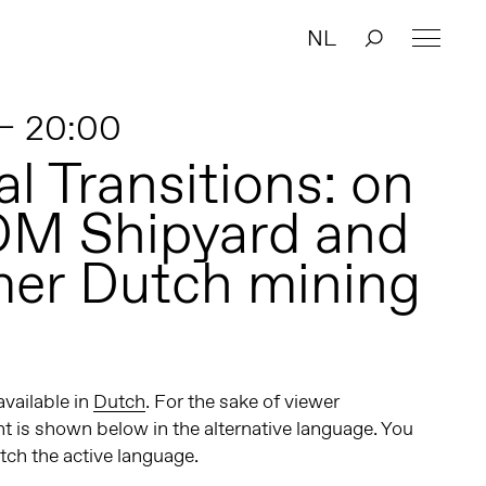
NL
 – 20:00
al Transitions: on
DM Shipyard and
mer Dutch mining
 available in
Dutch
. For the sake of viewer
t is shown below in the alternative language. You
itch the active language.