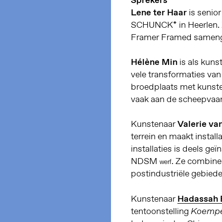
Lene ter Haar
is senio
SCHUNCK* in Heerlen. Zi
Framer Framed sameng
Hélène Min
is als kuns
vele transformaties van
broedplaats met kunstena
vaak aan de scheepvaar
Kunstenaar
Valerie va
terrein en maakt install
installaties is deels g
NDSM
. Ze combine
werf
postindustriële gebied
Kunstenaar
Hadassah
tentoonstelling
Koempe