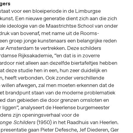
gers
taat voor een bloeiperiode in de Limburgse
unst. Een nieuwe generatie dient zich aan die zich
nele ideologie van de Maastrichtse School van onder
druk van bovenaf, met name uit de Rooms-
r een groep jonge kunstenaars een belangrijke reden
aar Amsterdam te vertrekken. Deze schilders
damse Rijksakademie, “en dat is in zoverre
ardoor niet alleen aan dezelfde biertafeltjes hebben
 deze studie hen in een, hun zeer duidelijk en
en, heeft verbonden. Ook zonder verschillende
e willen afwegen, zal men moeten erkennen dat de
het brandpunt staan van de moderne problematiek
ied dan gebieden die door grenzen omsloten en
er liggen”, analyseert de Heerlense burgemeester
jdens zijn openingsverhaal voor de
(1950) in het Raadhuis van Heerlen.
Jonge Schilders
resentatie gaan Pieter Defesche, Jef Diederen, Ger