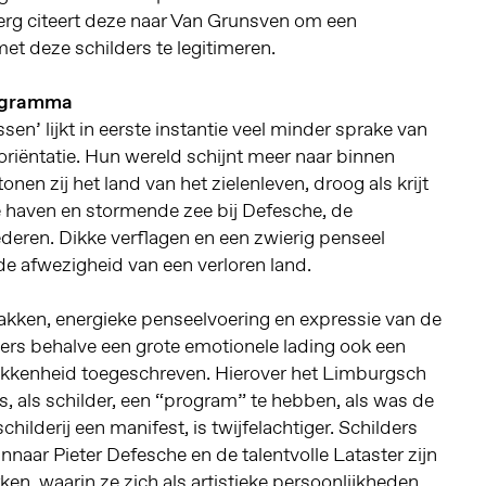
rg citeert deze naar Van Grunsven om een
et deze schilders te legitimeren.
rogramma
en’ lijkt in eerste instantie veel minder sprake van
 oriëntatie. Hun wereld schijnt meer naar binnen
tonen zij het land van het zielenleven, droog als krijt
ige haven en stormende zee bij Defesche, de
ederen. Dikke verflagen en een zwierig penseel
lde afwezigheid van een verloren land.
akken, energieke penseelvoering en expressie van de
s behalve een grote emotionele lading ook een
kkenheid toegeschreven. Hierover het Limburgsch
s, als schilder, een “program” te hebben, als was de
childerij een manifest, is twijfelachtiger. Schilders
naar Pieter Defesche en de talentvolle Lataster zijn
rken, waarin ze zich als artistieke persoonlijkheden