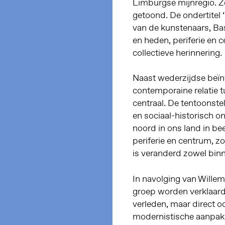
Limburgse mijnregio. Ze
getoond. De ondertitel 
van de kunstenaars, Bas
en heden, periferie en 
collectieve herinnering.
Naast wederzijdse beïnv
contemporaine relatie 
centraal. De tentoonste
en sociaal-historisch o
noord in ons land in be
periferie en centrum, z
is veranderd zowel bin
In navolging van Wille
groep worden verklaard
verleden, maar direct oo
modernistische aanpak