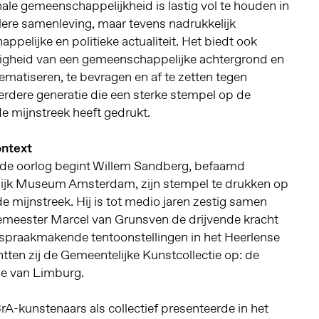
ale gemeenschappelijkheid is lastig vol te houden in
lere samenleving, maar tevens nadrukkelijk
ppelijke en politieke actualiteit. Het biedt ook
igheid van een gemeenschappelijke achtergrond en
hematiseren, te bevragen en af te zetten tegen
eerdere generatie die een sterke stempel op de
e mijnstreek heeft gedrukt.
ontext
a de oorlog begint Willem Sandberg, befaamd
elijk Museum Amsterdam, zijn stempel te drukken op
de mijnstreek. Hij is tot medio jaren zestig samen
meester Marcel van Grunsven de drijvende kracht
l spraakmakende tentoonstellingen in het Heerlense
htten zij de Gemeentelijke Kunstcollectie op: de
ie van Limburg.
A-kunstenaars als collectief presenteerde in het