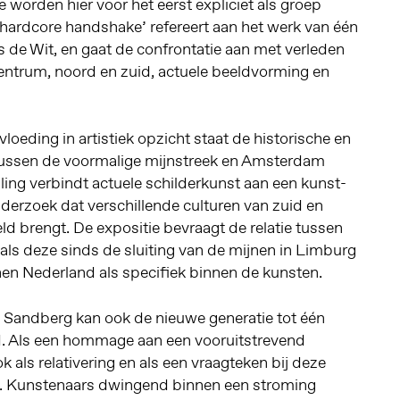
 worden hier voor het eerst expliciet als groep
‘hardcore handshake’ refereert aan het werk van één
 de Wit, en gaat de confrontatie aan met verleden
centrum, noord en zuid, actuele beeldvorming en
loeding in artistiek opzicht staat de historische en
tussen de voormalige mijnstreek en Amsterdam
lling verbindt actuele schilderkunst aan een kunst-
nderzoek dat verschillende culturen van zuid en
eld brengt. De expositie bevraagt de relatie tussen
oals deze sinds de sluiting van de mijnen in Limburg
nen Nederland als specifiek binnen de kunsten.
m Sandberg kan ook de nieuwe generatie tot één
. Als een hommage aan een vooruitstrevend
k als relativering en als een vraagteken bij deze
. Kunstenaars dwingend binnen een stroming