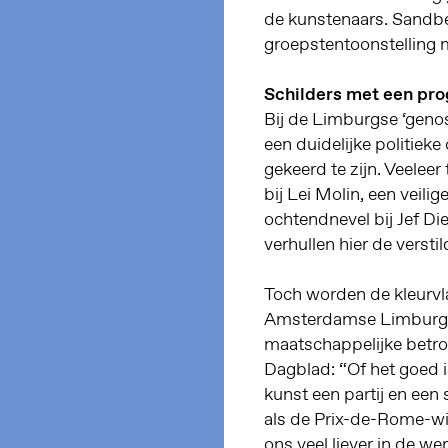
de kunstenaars. Sandbe
groepstentoonstelling m
Schilders met een p
Bij de Limburgse ‘genoss
een duidelijke politieke
gekeerd te zijn. Veeleer 
bij Lei Molin, een veil
ochtendnevel bij Jef Di
verhullen hier de versti
Toch worden de kleurvl
Amsterdamse Limburger
maatschappelijke betro
Dagblad: “Of het goed i
kunst een partij en een s
als de Prix-de-Rome-win
ons veel liever in de we