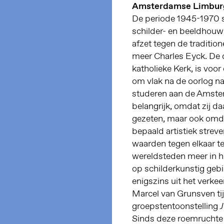
Amsterdamse Limbur
De periode 1945-1970 s
schilder- en beeldhouwk
afzet tegen de traditio
meer Charles Eyck. De 
katholieke Kerk, is voo
om vlak na de oorlog n
studeren aan de Amster
belangrijk, omdat zij da
gezeten, maar ook omdat
bepaald artistiek strev
waarden tegen elkaar t
wereldsteden meer in 
op schilderkunstig geb
enigszins uit het verke
Marcel van Grunsven ti
groepstentoonstelling
Sinds deze roemruchte p