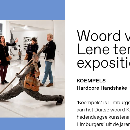
Woord v
Lene te
exposit
KOEMPELS
Hardcore Handshake 
‘Koempels’ is Limburgs 
aan het Duitse woord K
hedendaagse kunstenaa
Limburgers’ uit de jaren