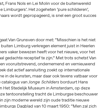
est, Frans Nols en Lei Molin voor de buitenwereld
 Limburgers’. Het zogeheten ‘pure schilderen’,
naars wordt gepropageerd, is snel een groot succes
gaat Van Grunsven door met: “Misschien is het niet
e, buiten Limburg verkregen element juist in Heerlen
mers vaker bewezen heeft voor het nieuwe, voor het
aal gedachte receptief te zijn.” Met trots schetst Van
 een vooruitstrevend, ondernemend en vernieuwend
ek dat actief aansluiting zoekt op internationale
e in de kunsten, maar daar ook tevens vatbaar voor
de catalogus van
borduurt Hans
Jonge Schilders
van Het Stedelijk Museum in Amsterdam, op deze
eze tentoonstelling tracht de Limburgse beschouwer
 in zijn moderne wereld zijn oude traditie nieuwe
 Limburgs Dagblad van 10 maart 1950: “Men zal zich