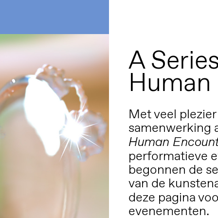
A Serie
Human 
Met veel plezie
samenwerking 
Human Encount
performatieve 
begonnen de ser
van de kunsten
deze pagina vo
evenementen.