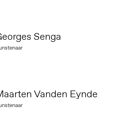
Georges Senga
unstenaar
Maarten Vanden Eynde
unstenaar