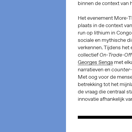
binnen de context van h
Het evenement More-T
plaats in de context va
run op lithium in Cong
sociale en mythische d
verkennen. Tijdens het
collectief
On-Trade-Off
Georges Senga
met elk
narratieven en
counter
Met oog voor de mensel
betrekking tot het mij
de vraag die centraal st
innovatie afhankelijk v