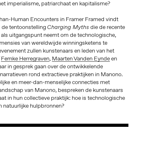
et imperialisme, patriarchaat en kapitalisme?
han-Human Encounters in Framer Framed vindt
n de tentoonstelling
die de recente
Charging Myths
o als uitgangspunt neemt om de technologische,
imensies van wereldwijde winningsketens te
 evenement zullen kunstenaars en leden van het
Femke Herregraven
,
Maarten Vanden Eynde
en
aar in gesprek gaan over de ontwikkelende
-narratieven rond extractieve praktijken in Manono.
ijke en meer-dan-menselijke connecties met
nlandschap van Manono, bespreken de kunstenaars
aat in hun collectieve praktijk: hoe is technologische
an natuurlijke hulpbronnen?