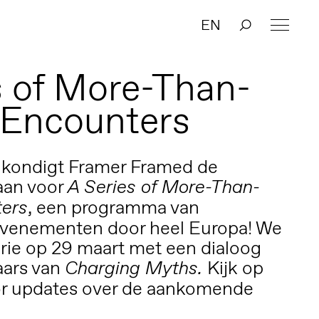
EN
s of More-Than-
Encounters
r kondigt Framer Framed de
aan voor
A Series of More-Than-
, een programma van
ers
evenementen door heel Europa! We
ie op 29 maart met een dialoog
aars van
Kijk op
Charging Myths
.
or updates over de aankomende