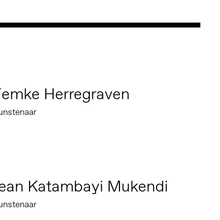
Femke Herregraven
unstenaar
Jean Katambayi Mukendi
unstenaar