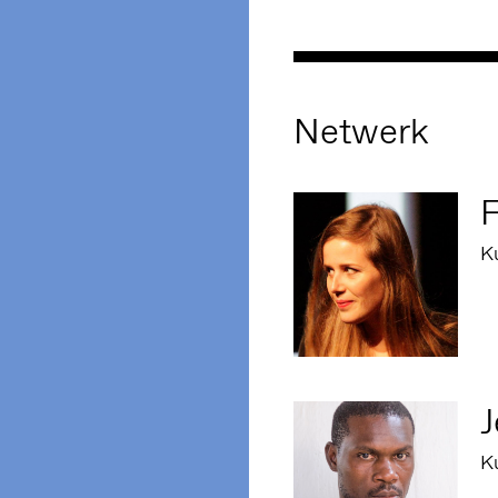
Netwerk
K
K