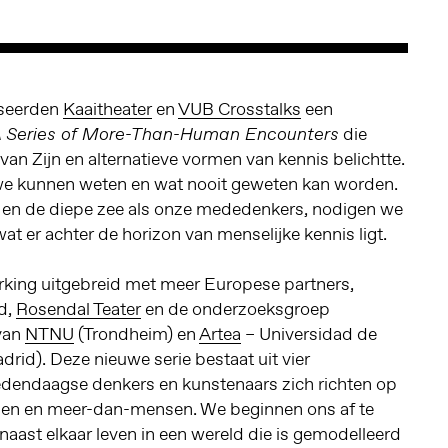
iseerden
Kaaitheater
en
VUB Crosstalks
een
die
 Series of More-Than-Human Encounters
van Zijn en alternatieve vormen van kennis belichtte.
t we kunnen weten en wat nooit geweten kan worden.
 en de diepe zee als onze mededenkers, nodigen we
at er achter de horizon van menselijke kennis ligt.
king uitgebreid met meer Europese partners,
d,
Rosendal Teater
en de onderzoeksgroep
van
NTNU
(Trondheim) en
Artea
– Universidad de
rid). Deze nieuwe serie bestaat uit vier
dendaagse denkers en kunstenaars zich richten op
sen en meer-dan-mensen. We beginnen ons af te
aast elkaar leven in een wereld die is gemodelleerd