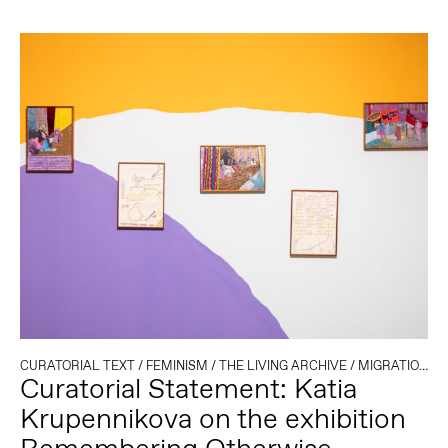
CURATORIAL TEXT
/
FEMINISM
/
THE LIVING ARCHIVE
/
MIGRATION
/
T
Curatorial Statement: Katia
Krupennikova on the exhibition