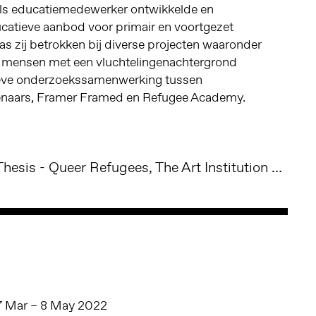
ls educatiemedewerker ontwikkelde en
ucatieve aanbod voor primair en voortgezet
s zij betrokken bij diverse projecten waaronder
at mensen met een vluchtelingenachtergrond
ieve onderzoekssamenwerking tussen
naars, Framer Framed en Refugee Academy.
Noa Bawits, Master Thesis - Queer Refugees, The Art Institution and The University
7 Mar – 8 May 2022