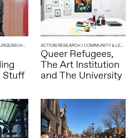
URGERSCHAP
/
COMMUNITY & LEARNING
ACTION RESEARCH
/
COMMUNITY & LEARNING
/
EDUCATIE
Queer Refugees,
ling
The Art Institution
 Stuff
and The University