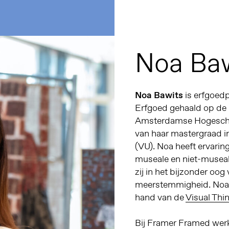
Noa Ba
Noa Bawits
is erfgoedp
Erfgoed gehaald op de
Amsterdamse Hogeschool
van haar mastergraad in
(VU). Noa heeft ervarin
museale en niet-museale
zij in het bijzonder oog
meerstemmigheid. Noa i
hand van de
Visual Thi
Bij Framer Framed werk