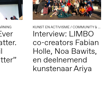
ARNING
KUNST EN ACTIVISME
/
COMMUNITY & LEARNING
Ever
Interview: LIMBO
tter.
co-creators Fabian
l
Holle, Noa Bawits,
etter”
en deelnemend
kunstenaar Ariya