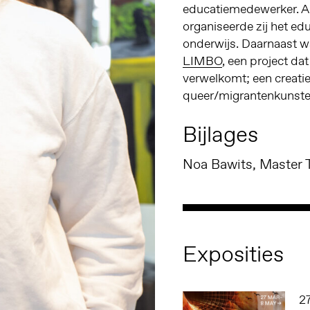
educatiemedewerker. A
organiseerde zij het ed
onderwijs. Daarnaast wa
LIMBO
, een project d
verwelkomt; een creat
queer/migrantenkunste
Bijlages
Exposities
2