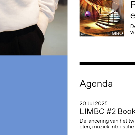
P
e
D
we
Agenda
20 Jul 2025
LIMBO #2 Book
De lancering van het t
eten, muziek, ritmische