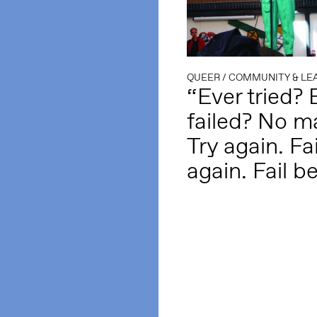
QUEER
/
COMMUNITY & LE
“Ever tried? 
failed? No ma
Try again. Fai
again. Fail b