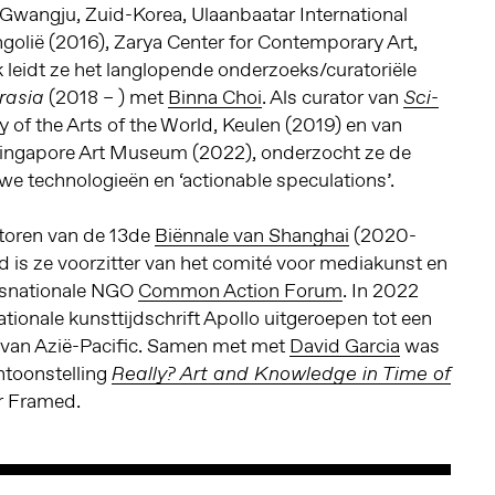
 Gwangju, Zuid-Korea, Ulaanbaatar International
golië (2016), Zarya Center for Contemporary Art,
 leidt ze het langlopende onderzoeks/curatoriële
(2018 – ) met
Binna Choi
. Als curator van
rasia
Sci-
f the Arts of the World, Keulen (2019) en van
Singapore Art Museum (2022), onderzocht ze de
we technologieën en ‘actionable speculations’.
toren van de 13de
Biënnale van Shanghai
(2020-
d is ze voorzitter van het comité voor mediakunst en
nsnationale NGO
Common Action Forum
. In 2022
tionale kunsttijdschrift Apollo uitgeroepen tot een
 van Azië-Pacific. Samen met met
David Garcia
was
ntoonstelling
Really? Art and Knowledge in Time of
r Framed.