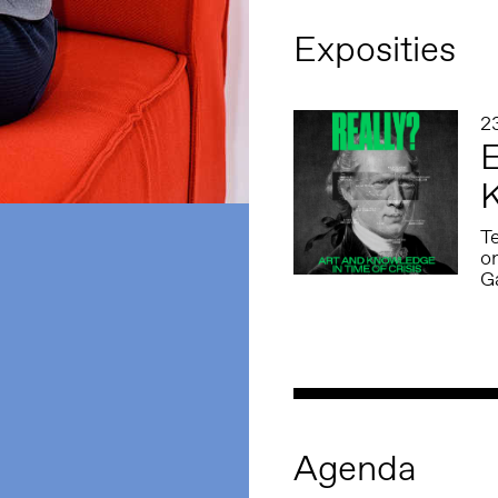
Exposities
2
E
K
T
o
G
Agenda