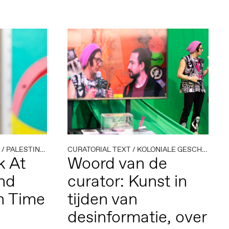
/
PALESTINA
/
POLITIEK EN TECHNOLOGIE
CURATORIAL TEXT
/
KOLONIALE GESCHIEDENIS
k At
Woord van de
and
curator: Kunst in
n Time
tijden van
desinformatie, over