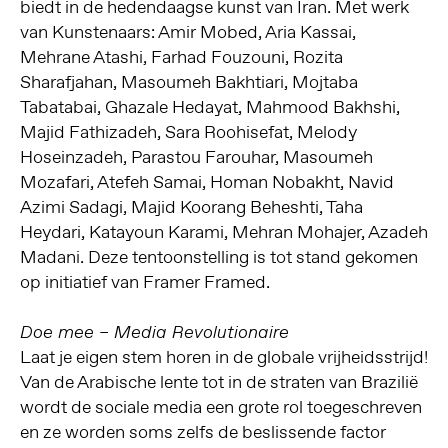
biedt in de hedendaagse kunst van Iran. Met werk
van Kunstenaars: Amir Mobed, Aria Kassai,
Mehrane Atashi, Farhad Fouzouni, Rozita
Sharafjahan, Masoumeh Bakhtiari, Mojtaba
Tabatabai, Ghazale Hedayat, Mahmood Bakhshi,
Majid Fathizadeh, Sara Roohisefat, Melody
Hoseinzadeh, Parastou Farouhar, Masoumeh
Mozafari, Atefeh Samai, Homan Nobakht, Navid
Azimi Sadagi, Majid Koorang Beheshti, Taha
Heydari, Katayoun Karami, Mehran Mohajer, Azadeh
Madani. Deze tentoonstelling is tot stand gekomen
op initiatief van Framer Framed.
Doe mee – Media Revolutionaire
Laat je eigen stem horen in de globale vrijheidsstrijd!
Van de Arabische lente tot in de straten van Brazilië
wordt de sociale media een grote rol toegeschreven
en ze worden soms zelfs de beslissende factor