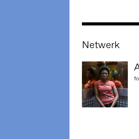
Netwerk
fo