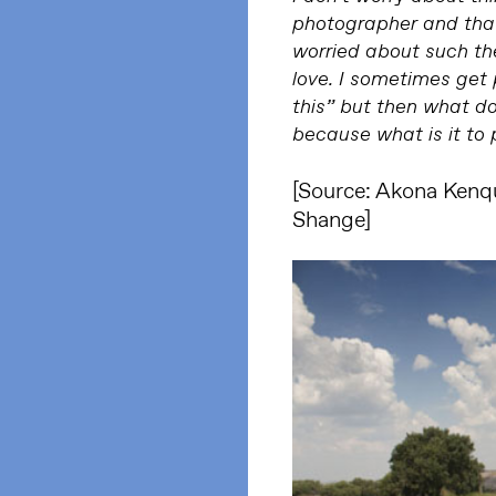
photographer and that’
worried about such the
love. I sometimes get
this” but then what do
because what is it to
[
Source
: Akona Kenqu
Shange]