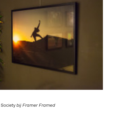
Society
g
bij Framer Framed