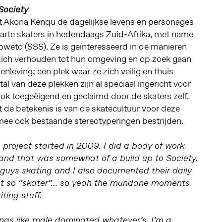
Society
t Akona Kenqu de dagelijkse levens en personages
arte skaters in hedendaags Zuid-Afrika, met name
oweto (SSS). Ze is geïnteresseerd in de manieren
zich verhouden tot hun omgeving en op zoek gaan
nleving; een plek waar ze zich veilig en thuis
al van deze plekken zijn al speciaal ingericht voor
 ook toegeëigend en geclaimd door de skaters zelf.
t de betekenis is van de skatecultuur voor deze
ee ook bestaande stereotyperingen bestrijden.
s project started in 2009. I did a body of work
 and that was somewhat of a build up to Society.
guys skating and I also documented their daily
not so “skater”… so yeah the mundane moments
iting stuff.
ings like male dominated whatever’s. I’m a