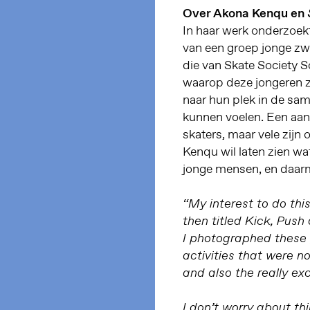
Over Akona Kenqu en
In haar werk onderzoek
van een groep jonge zw
die van Skate Society S
waarop deze jongeren 
naar hun plek in de same
kunnen voelen. Een aant
skaters, maar vele zijn
Kenqu wil laten zien wa
jonge mensen, en daarm
“My interest to do thi
then titled Kick, Push
I photographed these 
activities that were 
and also the really exc
I don’t worry about th