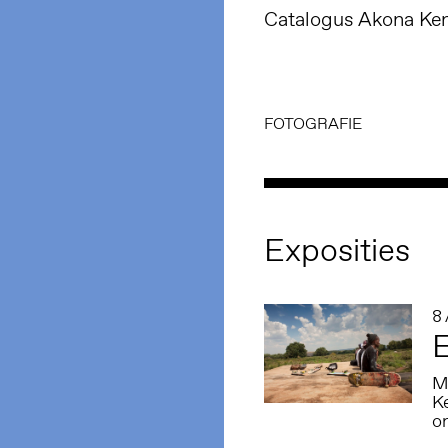
Catalogus Akona Ken
FOTOGRAFIE
Exposities
8
E
M
Ke
o