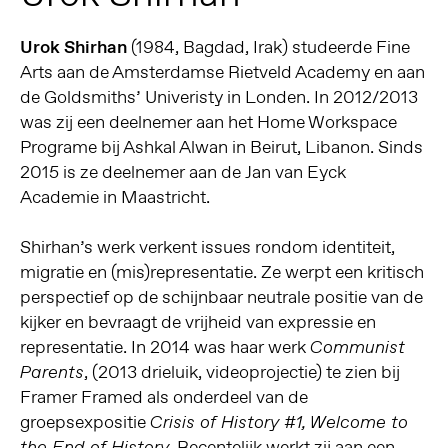
Urok Shirhan
(1984, Bagdad, Irak) studeerde Fine
Arts aan de Amsterdamse Rietveld Academy en aan
de Goldsmiths’ Univeristy in Londen. In 2012/2013
was zij een deelnemer aan het Home Workspace
Programe bij Ashkal Alwan in Beirut, Libanon. Sinds
2015 is ze deelnemer aan de Jan van Eyck
Academie in Maastricht.
Shirhan’s werk verkent issues rondom identiteit,
migratie en (mis)representatie. Ze werpt een kritisch
perspectief op de schijnbaar neutrale positie van de
kijker en bevraagt de vrijheid van expressie en
representatie. In 2014 was haar werk
Communist
, (2013 drieluik, videoprojectie) te zien bij
Parents
Framer Framed als onderdeel van de
groepsexpositie
Crisis of History #1, Welcome to
Recentelijk werkt zij aan een
the End of History.