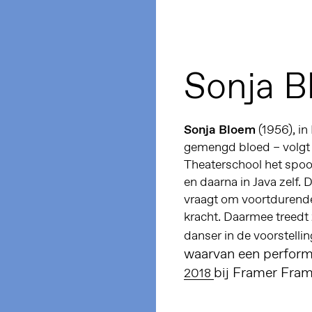
Sonja 
Sonja Bloem
(1956), in
gemengd bloed – volgt
Theaterschool het spoor
en daarna in Java zelf. D
vraagt om voortdurende 
kracht. Daarmee treedt
danser in de voorstelli
waarvan een performa
bij Framer Fra
2018