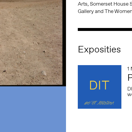
Arts, Somerset House 
Gallery and The Women’
Exposities
1
P
DI
wo