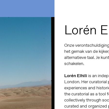
Lorén El
Onze verontschuldiginge
het gemak van de kijker
alternatieve taal. Je kun
schakelen.
Lorén Elhili
is an inde
London. Her curatorial 
experiences and histori
the curatorial as a tool 
collectively through so
curated and organized 