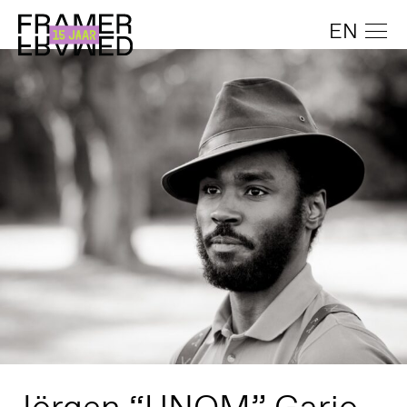
EN
Jörgen “UNOM” Gario