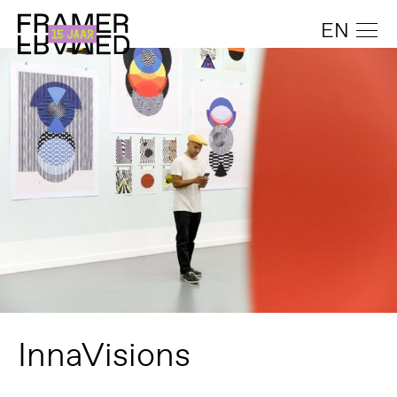
EN
InnaVisions