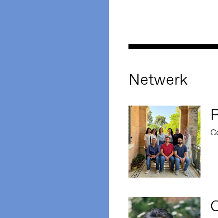
Netwerk
C
C