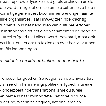
pact op zowel fysieke als digitale archieven en de
 die worden ingezet om essentiële culturele verhalen
toekomstige generaties. Door samenwerkingen aan te
jke organisaties, laat RIWAQ zien hoe krachtig
 kunnen zijn in het behouden van cultureel erfgoed.
en indringende reflectie op veerkracht en de hoop op
ltureel erfgoed niet alleen wordt bewaard, maar ook
reert luisteraars om na te denken over hoe zij kunnen
entiële inspanningen.
n middels een
lidmaatschap
of door
hier te
professor Erfgoed en Geheugen aan de Universiteit
liseerd in herinneringspolitiek, erfgoed, musea en
k onderzoekt hoe transnationalisme culturele
 met name in haar monografie
Heritage and the
, waarin ze erfgoed, nationalisme en
alestine