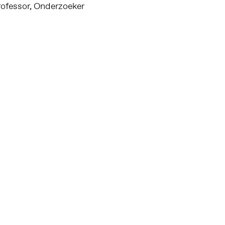
rofessor, Onderzoeker
Altijd op de hoogte via social media