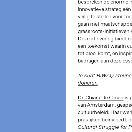
bespreken de enorme im
innovatieve strategieën
veilig te stellen voor 
gaan met maatschappeli
grassroots-initiatieven
Deze aflevering biedt e
een toekomst waarin cu
tot bloei komt, en inspi
bijdragen aan deze ess
Je kunt RIWAQ steune
doneren
.
Dr. Chiara De Cesari
is 
van Amsterdam, gespecia
cultuurbeleid. Haar wer
praktijken beïnvloedt,
Cultural Struggle for P