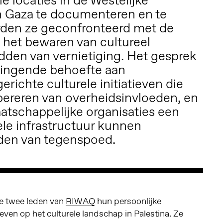
e locaties in de Westelijke
n Gaza te documenteren en te
rden ze geconfronteerd met de
 het bewaren van cultureel
den van vernietiging. Het gesprek
ringende behoefte aan
ichte culturele initiatieven die
pereren van overheidsinvloeden, en
aatschappelijke organisaties een
ele infrastructuur kunnen
den van tegenspoed.
de twee leden van
RIWAQ
hun persoonlijke
even op het culturele landschap in Palestina. Ze