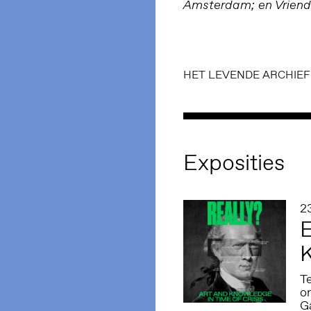
Amsterdam; en Vriend
HET LEVENDE ARCHIEF
Exposities
2
E
K
T
o
G