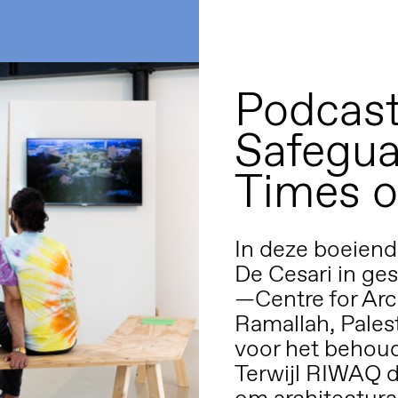
Podcast
Safegua
Times o
In deze boeiend
De Cesari in g
—Centre for Arc
Ramallah, Palest
voor het behoud 
Terwijl RIWAQ 