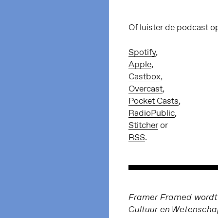
Of luister de podcast o
Spotify
,
Apple
,
Castbox
,
Overcast
,
Pocket Casts
,
RadioPublic
,
Stitcher
or
RSS
.
Framer Framed wordt o
Cultuur en Wetensch