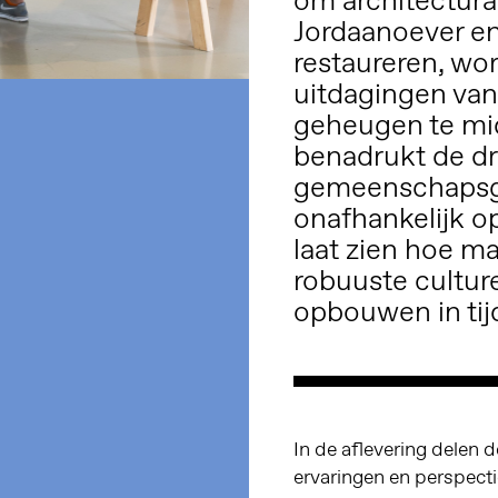
om architectural
Jordaanoever e
restaureren, wo
uitdagingen van
geheugen te mid
benadrukt de d
gemeenschapsger
onafhankelijk o
laat zien hoe m
robuuste cultur
opbouwen in tij
In de aflevering delen 
ervaringen en perspecti