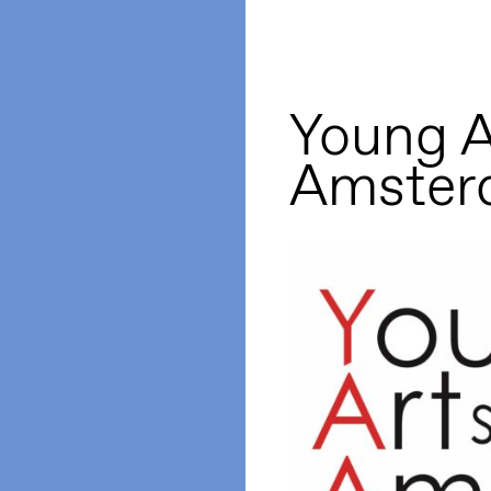
Young A
Amster