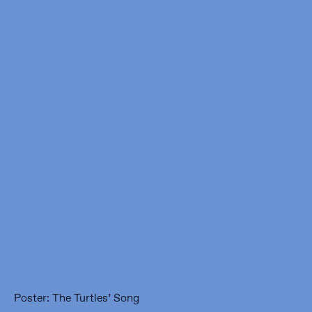
Framer Framed
Oranje-Vrijstaatkade 71
1093 KS Amsterdam
---
Framer Framed Noord
Zuideinde 369
1035 PE Amsterdam
Poster: The Turtles’ Song