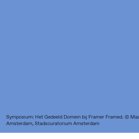
Framer Framed
Oranje-Vrijstaatkade 71
1093 KS Amsterdam
---
Framer Framed Noord
Zuideinde 369
1035 PE Amsterdam
Symposium: Het Gedeeld Domein bij Framer Framed. © Maar
Amsterdam, Stadscuratorium Amsterdam