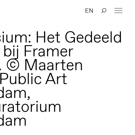
EN
ium: Het Gedeeld
bij Framer
. © Maarten
Public Art
dam,
ratorium
dam