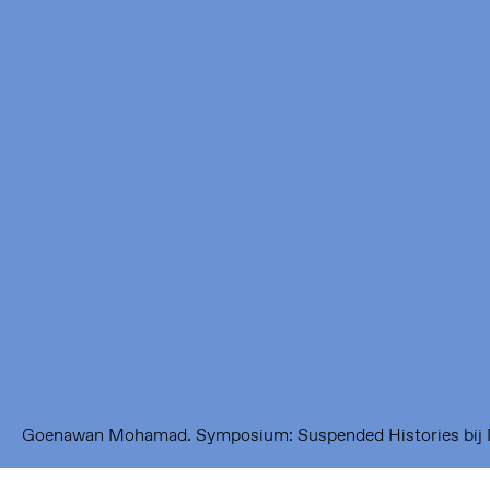
Framer Framed
Oranje-Vrijstaatkade 71
1093 KS Amsterdam
---
Framer Framed Noord
Zuideinde 369
1035 PE Amsterdam
Goenawan Mohamad. Symposium: Suspended Histories bij