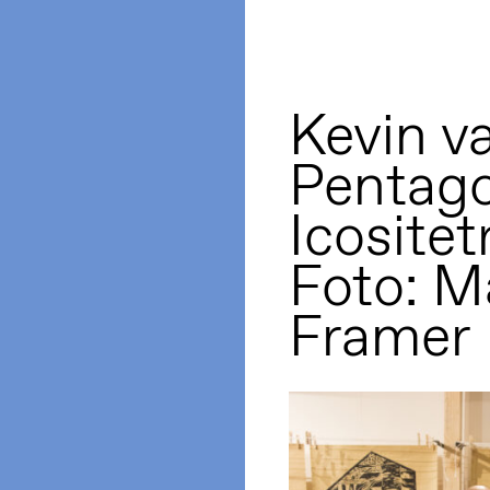
Kevin v
Pentag
Icositet
Foto: M
Framer