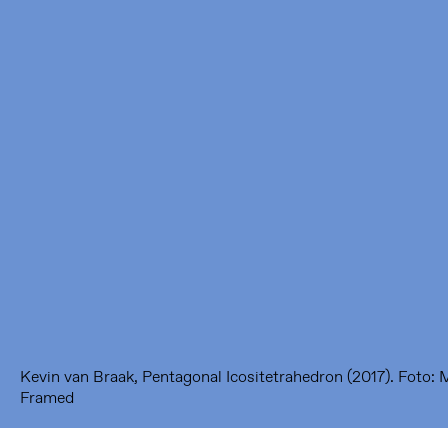
Framer Framed
Oranje-Vrijstaatkade 71
1093 KS Amsterdam
---
Framer Framed Noord
Zuideinde 369
1035 PE Amsterdam
Kevin van Braak, Pentagonal Icositetrahedron (2017). Foto:
Framed