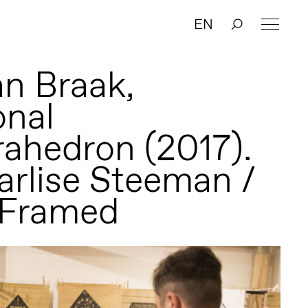
EN
an Braak,
onal
rahedron (2017).
arlise Steeman /
 Framed