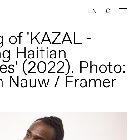
EN
 of 'KAZAL -
ng Haitian
s' (2022). Photo:
n Nauw / Framer