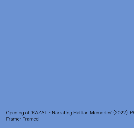
Framer Framed
Oranje-Vrijstaatkade 71
1093 KS Amsterdam
---
Framer Framed Noord
Zuideinde 369
1035 PE Amsterdam
Opening of 'KAZAL - Narrating Haitian Memories' (2022). 
Framer Framed