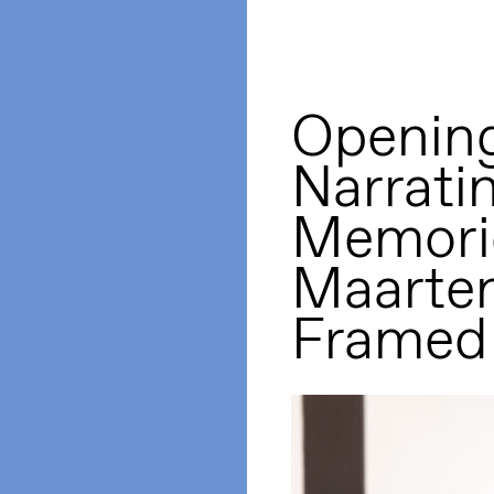
Opening
Narrati
Memorie
Maarte
Framed