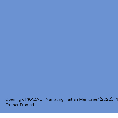
Framer Framed
Oranje-Vrijstaatkade 71
1093 KS Amsterdam
---
Framer Framed Noord
Zuideinde 369
1035 PE Amsterdam
Opening of 'KAZAL - Narrating Haitian Memories' (2022). 
Framer Framed