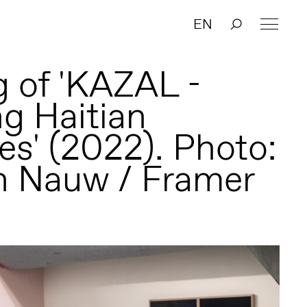
EN
 of 'KAZAL -
ng Haitian
s' (2022). Photo:
n Nauw / Framer