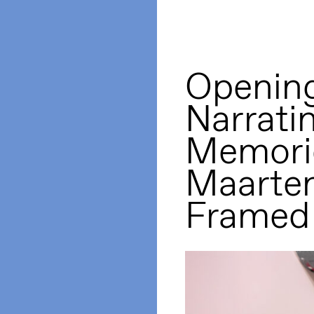
Opening
Narrati
Memorie
Maarte
Framed