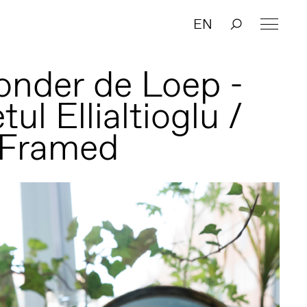
EN
onder de Loep -
tul Ellialtioglu /
 Framed