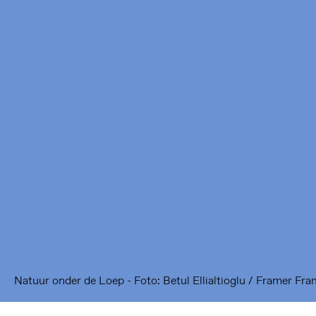
Framer Framed
Oranje-Vrijstaatkade 71
1093 KS Amsterdam
---
Framer Framed Noord
Zuideinde 369
1035 PE Amsterdam
Natuur onder de Loep - Foto: Betul Ellialtioglu / Framer Fr